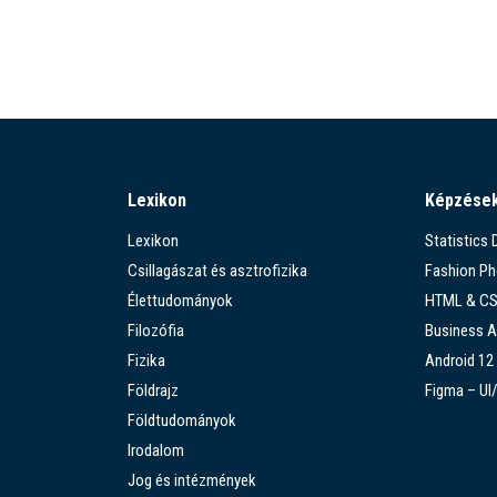
Lexikon
Képzése
Lexikon
Statistics
Csillagászat és asztrofizika
Fashion P
Élettudományok
HTML & C
Filozófia
Business A
Fizika
Android 12
Földrajz
Figma – UI
Földtudományok
Irodalom
Jog és intézmények