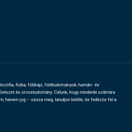
ilozófia, fizika, földrajz, földtudományok, humán- és
művészet és orvostudomány. Célunk, hogy mindenki számára
um, hanem jog – ossza meg, tanuljon belőle, és fedezze fel a