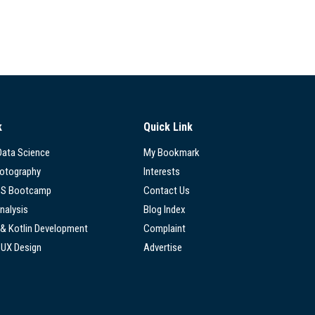
k
Quick Link
 Data Science
My Bookmark
hotography
Interests
SS Bootcamp
Contact Us
nalysis
Blog Index
 & Kotlin Development
Complaint
/UX Design
Advertise