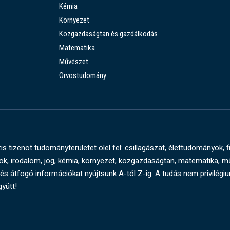
Kémia
Környezet
Közgazdaságtan és gazdálkodás
Matematika
Művészet
Orvostudomány
s tizenöt tudományterületet ölel fel: csillagászat, élettudományok, f
, irodalom, jog, kémia, környezet, közgazdaságtan, matematika, 
és átfogó információkat nyújtsunk A-tól Z-ig. A tudás nem privilégi
gyütt!