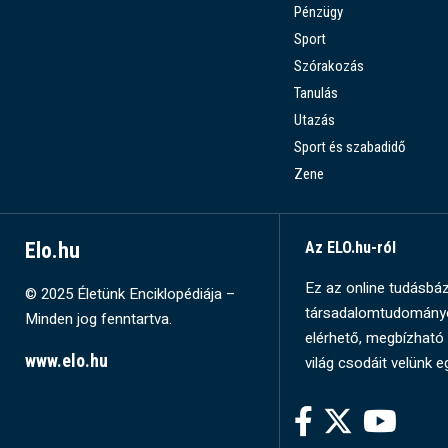
Pénzügy
Sport
Szórakozás
Tanulás
Utazás
Sport és szabadidő
Zene
Elo.hu
Az ELO.hu-ról
Ez az online tudásbázi
© 2025 Életünk Enciklopédiája –
társadalomtudományok
Minden jog fenntartva.
elérhető, megbízható 
www.elo.hu
világ csodáit velünk e