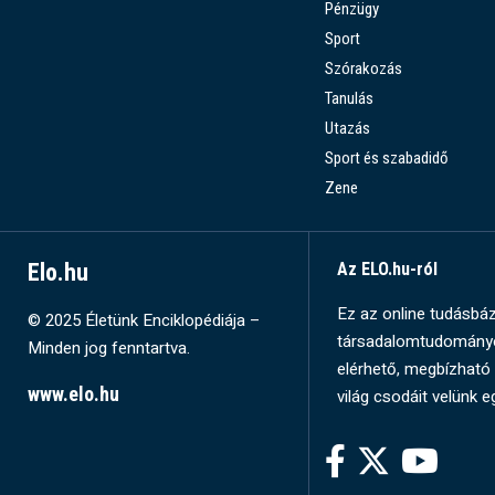
Pénzügy
Sport
Szórakozás
Tanulás
Utazás
Sport és szabadidő
Zene
Elo.hu
Az ELO.hu-ról
Ez az online tudásbázi
© 2025 Életünk Enciklopédiája –
társadalomtudományok
Minden jog fenntartva.
elérhető, megbízható 
www.elo.hu
világ csodáit velünk e