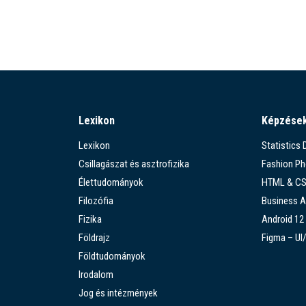
Lexikon
Képzése
Lexikon
Statistics
Csillagászat és asztrofizika
Fashion P
Élettudományok
HTML & C
Filozófia
Business A
Fizika
Android 12
Földrajz
Figma – UI
Földtudományok
Irodalom
Jog és intézmények