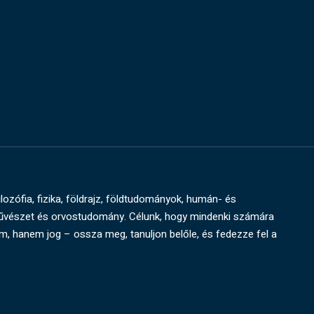
ilozófia, fizika, földrajz, földtudományok, humán- és
művészet és orvostudomány. Célunk, hogy mindenki számára
um, hanem jog – ossza meg, tanuljon belőle, és fedezze fel a