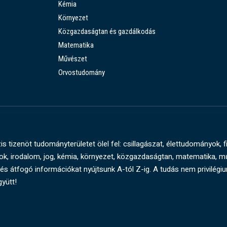
Kémia
Környezet
Közgazdaságtan és gazdálkodás
Matematika
Művészet
Orvostudomány
s tizenöt tudományterületet ölel fel: csillagászat, élettudományok, f
, irodalom, jog, kémia, környezet, közgazdaságtan, matematika, 
és átfogó információkat nyújtsunk A-tól Z-ig. A tudás nem privilégi
gyütt!