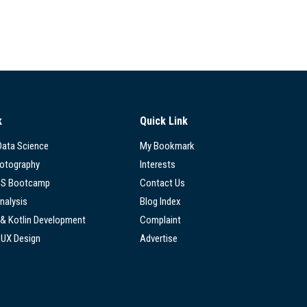
k
Quick Link
 Data Science
My Bookmark
hotography
Interests
SS Bootcamp
Contact Us
nalysis
Blog Index
 & Kotlin Development
Complaint
/UX Design
Advertise