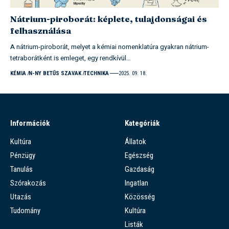
Nátrium-piroborát: képlete, tulajdonságai és
felhasználása
A nátrium-piroborát, melyet a kémiai nomenklatúra gyakran nátrium-
tetraborátként is emleget, egy rendkívül…
KÉMIA
N-NY BETŰS SZAVAK
TECHNIKA
2025. 09. 18.
Információk
Kategóriák
Kultúra
Állatok
Pénzügy
Egészség
Tanulás
Gazdaság
Szórakozás
Ingatlan
Utazás
Közösség
Tudomány
Kultúra
Listák