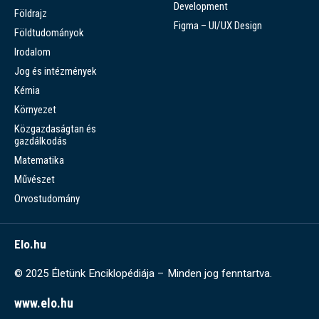
Development
Földrajz
Figma – UI/UX Design
Földtudományok
Irodalom
Jog és intézmények
Kémia
Környezet
Közgazdaságtan és
gazdálkodás
Matematika
Művészet
Orvostudomány
Elo.hu
© 2025 Életünk Enciklopédiája – Minden jog fenntartva.
www.elo.hu