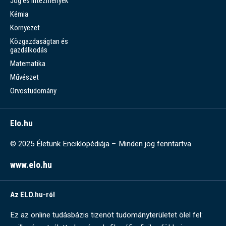
Jog és intézmények
Kémia
Környezet
Közgazdaságtan és
gazdálkodás
Matematika
Művészet
Orvostudomány
Elo.hu
© 2025 Életünk Enciklopédiája – Minden jog fenntartva.
www.elo.hu
Az ELO.hu-ról
Ez az online tudásbázis tizenöt tudományterületet ölel fel: