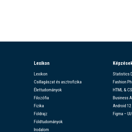
Lexikon
Képzése
Lexikon
Statistics
Csillagászat és asztrofizika
Fashion P
Élettudományok
HTML & C
Filozófia
Business A
Fizika
Android 12
Földrajz
Figma – UI
Földtudományok
Irodalom