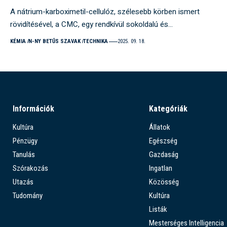
A nátrium-karboximetil-cellulóz, szélesebb körben ismert
rövidítésével, a CMC, egy rendkívül sokoldalú és…
KÉMIA
N-NY BETŰS SZAVAK
TECHNIKA
2025. 09. 18.
Információk
Kategóriák
Kultúra
Állatok
Pénzügy
Egészség
Tanulás
Gazdaság
Szórakozás
Ingatlan
Utazás
Közösség
Tudomány
Kultúra
Listák
Mesterséges Intelligencia