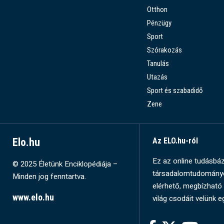
Otthon
Pénzügy
Sport
Szórakozás
Tanulás
Utazás
Sport és szabadidő
Zene
Elo.hu
Az ELO.hu-ról
Ez az online tudásbázi
© 2025 Életünk Enciklopédiája –
társadalomtudományok
Minden jog fenntartva.
elérhető, megbízható 
www.elo.hu
világ csodáit velünk e