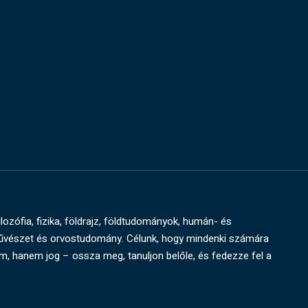
ilozófia, fizika, földrajz, földtudományok, humán- és
művészet és orvostudomány. Célunk, hogy mindenki számára
um, hanem jog – ossza meg, tanuljon belőle, és fedezze fel a