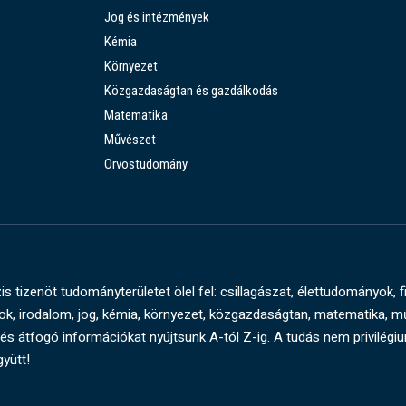
Jog és intézmények
Kémia
Környezet
Közgazdaságtan és gazdálkodás
Matematika
Művészet
Orvostudomány
s tizenöt tudományterületet ölel fel: csillagászat, élettudományok, f
, irodalom, jog, kémia, környezet, közgazdaságtan, matematika, 
és átfogó információkat nyújtsunk A-tól Z-ig. A tudás nem privilégi
gyütt!