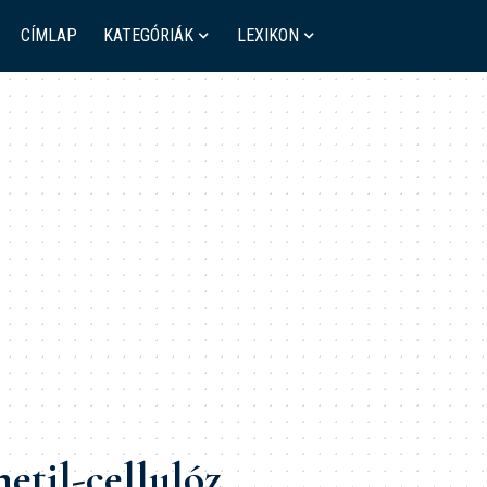
CÍMLAP
KATEGÓRIÁK
LEXIKON
til-cellulóz