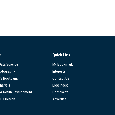
k
Quick Link
 Data Science
My Bookmark
hotography
Interests
SS Bootcamp
Contact Us
nalysis
Blog Index
 & Kotlin Development
Complaint
/UX Design
Advertise