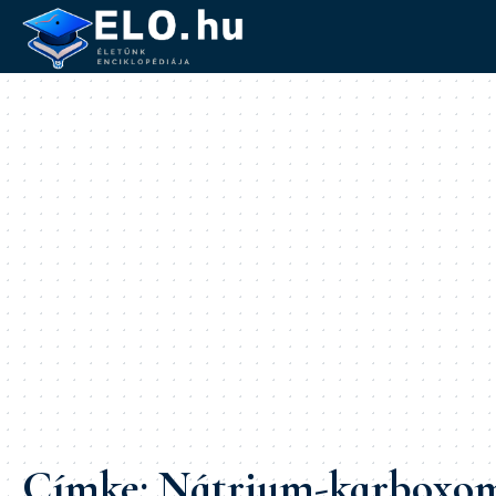
Címke:
Nátrium-karboxome