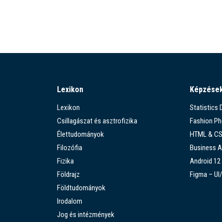
Lexikon
Képzése
Lexikon
Statistics
Csillagászat és asztrofizika
Fashion P
Élettudományok
HTML & C
Filozófia
Business A
Fizika
Android 12
Földrajz
Figma – UI
Földtudományok
Irodalom
Jog és intézmények