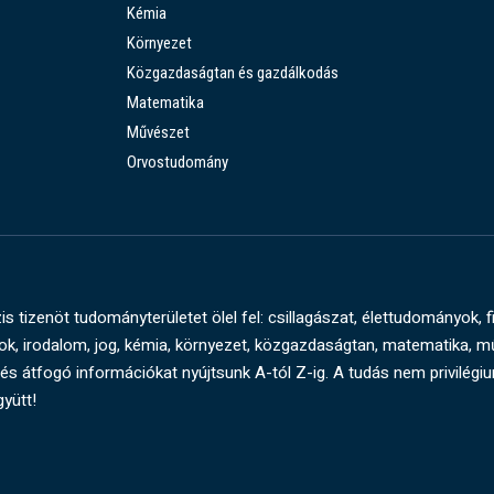
Kémia
Környezet
Közgazdaságtan és gazdálkodás
Matematika
Művészet
Orvostudomány
s tizenöt tudományterületet ölel fel: csillagászat, élettudományok, f
, irodalom, jog, kémia, környezet, közgazdaságtan, matematika, 
és átfogó információkat nyújtsunk A-tól Z-ig. A tudás nem privilégi
gyütt!