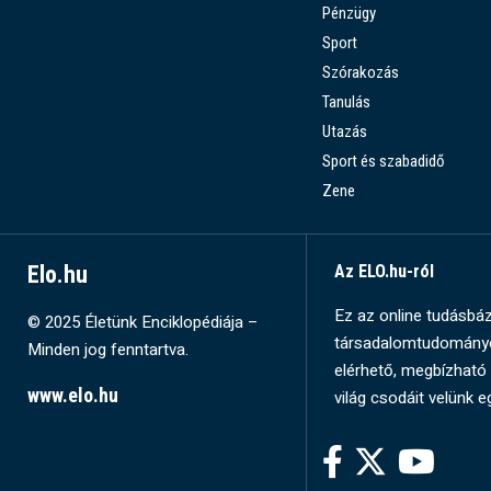
Pénzügy
Sport
Szórakozás
Tanulás
Utazás
Sport és szabadidő
Zene
Elo.hu
Az ELO.hu-ról
Ez az online tudásbázi
© 2025 Életünk Enciklopédiája –
társadalomtudományok
Minden jog fenntartva.
elérhető, megbízható 
www.elo.hu
világ csodáit velünk e