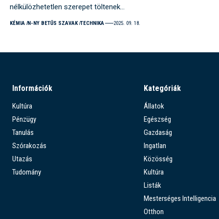
nélkülözhetetlen szerepet töltenek…
KÉMIA
N-NY BETŰS SZAVAK
TECHNIKA
2025. 09. 18.
Információk
Kategóriák
Kultúra
Állatok
Pénzügy
Egészség
Tanulás
Gazdaság
Szórakozás
Ingatlan
Utazás
Közösség
Tudomány
Kultúra
Listák
Mesterséges Intelligencia
Otthon