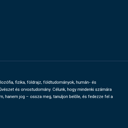
ilozófia, fizika, földrajz, földtudományok, humán- és
művészet és orvostudomány. Célunk, hogy mindenki számára
um, hanem jog – ossza meg, tanuljon belőle, és fedezze fel a