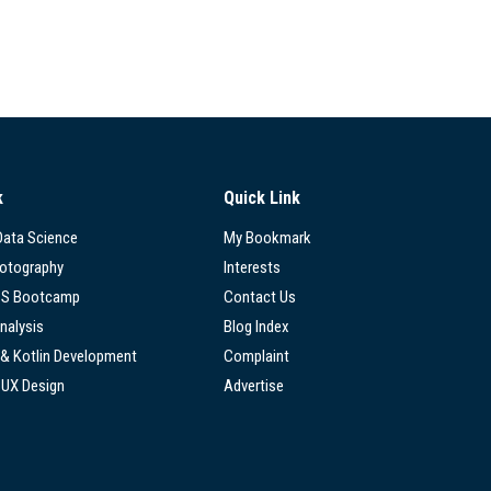
k
Quick Link
 Data Science
My Bookmark
hotography
Interests
SS Bootcamp
Contact Us
nalysis
Blog Index
 & Kotlin Development
Complaint
/UX Design
Advertise