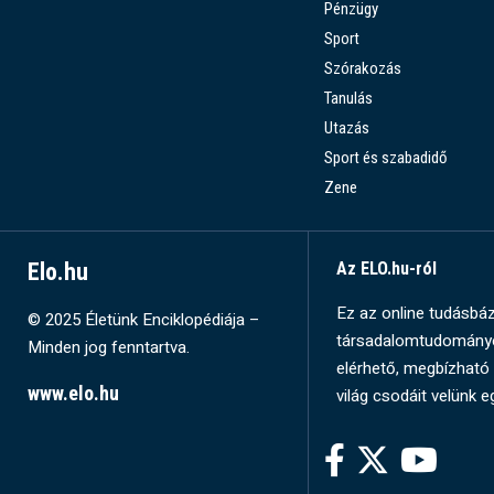
Pénzügy
Sport
Szórakozás
Tanulás
Utazás
Sport és szabadidő
Zene
Elo.hu
Az ELO.hu-ról
Ez az online tudásbázi
© 2025 Életünk Enciklopédiája –
társadalomtudományok
Minden jog fenntartva.
elérhető, megbízható 
www.elo.hu
világ csodáit velünk e