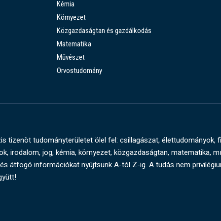
Kémia
Környezet
Közgazdaságtan és gazdálkodás
Matematika
Művészet
Orvostudomány
s tizenöt tudományterületet ölel fel: csillagászat, élettudományok, f
, irodalom, jog, kémia, környezet, közgazdaságtan, matematika, 
és átfogó információkat nyújtsunk A-tól Z-ig. A tudás nem privilégi
gyütt!