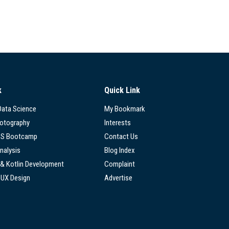
k
Quick Link
 Data Science
My Bookmark
hotography
Interests
SS Bootcamp
Contact Us
nalysis
Blog Index
 & Kotlin Development
Complaint
/UX Design
Advertise