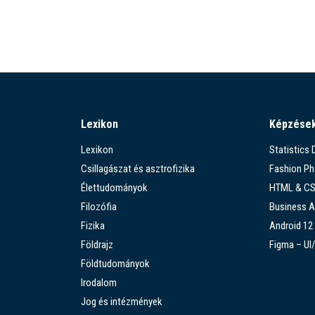
Lexikon
Képzése
Lexikon
Statistics
Csillagászat és asztrofizika
Fashion P
Élettudományok
HTML & C
Filozófia
Business A
Fizika
Android 12
Földrajz
Figma – UI
Földtudományok
Irodalom
Jog és intézmények