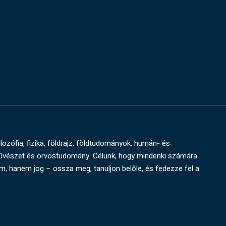
ilozófia, fizika, földrajz, földtudományok, humán- és
művészet és orvostudomány. Célunk, hogy mindenki számára
um, hanem jog – ossza meg, tanuljon belőle, és fedezze fel a