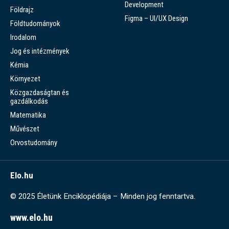
Development
Földrajz
Figma – UI/UX Design
Földtudományok
Irodalom
Jog és intézmények
Kémia
Környezet
Közgazdaságtan és
gazdálkodás
Matematika
Művészet
Orvostudomány
Elo.hu
© 2025 Életünk Enciklopédiája – Minden jog fenntartva.
www.elo.hu