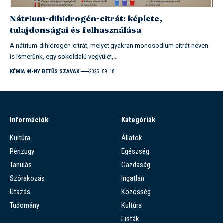
Nátrium-dihidrogén-citrát: képlete,
tulajdonságai és felhasználása
A nátrium-dihidrogén-citrát, melyet gyakran monosodium citrát néven
is ismerünk, egy sokoldalú vegyület,…
KÉMIA
N-NY BETŰS SZAVAK
2025. 09. 18.
Információk
Kategóriák
Kultúra
Állatok
Pénzügy
Egészség
Tanulás
Gazdaság
Szórakozás
Ingatlan
Utazás
Közösség
Tudomány
Kultúra
Listák