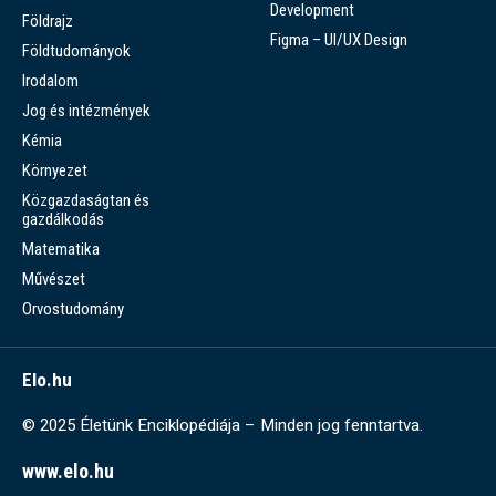
Development
Földrajz
Figma – UI/UX Design
Földtudományok
Irodalom
Jog és intézmények
Kémia
Környezet
Közgazdaságtan és
gazdálkodás
Matematika
Művészet
Orvostudomány
Elo.hu
© 2025 Életünk Enciklopédiája – Minden jog fenntartva.
www.elo.hu