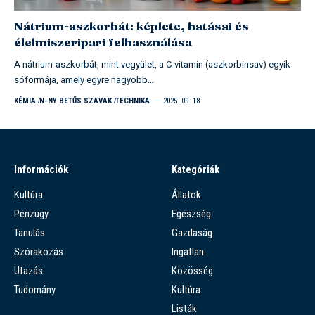
Nátrium-aszkorbát: képlete, hatásai és
élelmiszeripari felhasználása
A nátrium-aszkorbát, mint vegyület, a C-vitamin (aszkorbinsav) egyik
sóformája, amely egyre nagyobb…
KÉMIA
N-NY BETŰS SZAVAK
TECHNIKA
2025. 09. 18.
Információk
Kategóriák
Kultúra
Állatok
Pénzügy
Egészség
Tanulás
Gazdaság
Szórakozás
Ingatlan
Utazás
Közösség
Tudomány
Kultúra
Listák