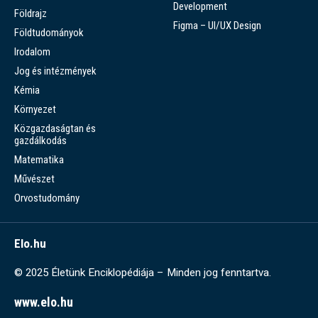
Development
Földrajz
Figma – UI/UX Design
Földtudományok
Irodalom
Jog és intézmények
Kémia
Környezet
Közgazdaságtan és
gazdálkodás
Matematika
Művészet
Orvostudomány
Elo.hu
© 2025 Életünk Enciklopédiája – Minden jog fenntartva.
www.elo.hu