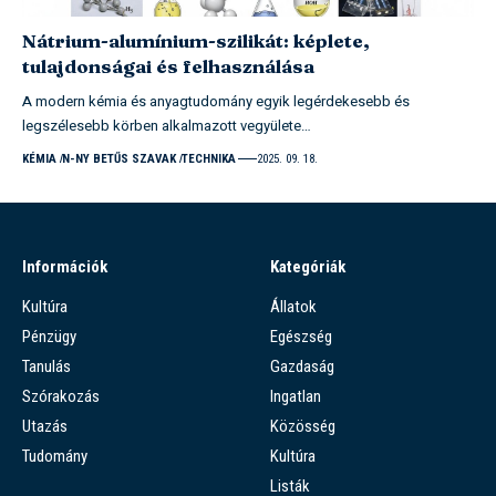
Nátrium-alumínium-szilikát: képlete,
tulajdonságai és felhasználása
A modern kémia és anyagtudomány egyik legérdekesebb és
legszélesebb körben alkalmazott vegyülete…
KÉMIA
N-NY BETŰS SZAVAK
TECHNIKA
2025. 09. 18.
Információk
Kategóriák
Kultúra
Állatok
Pénzügy
Egészség
Tanulás
Gazdaság
Szórakozás
Ingatlan
Utazás
Közösség
Tudomány
Kultúra
Listák