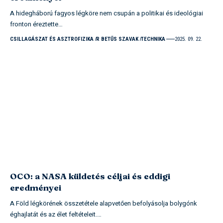
A hidegháború fagyos légköre nem csupán a politikai és ideológiai
fronton éreztette…
CSILLAGÁSZAT ÉS ASZTROFIZIKA
R BETŰS SZAVAK
TECHNIKA
2025. 09. 22.
OCO: a NASA küldetés céljai és eddigi
eredményei
A Föld légkörének összetétele alapvetően befolyásolja bolygónk
éghajlatát és az élet feltételeit.…