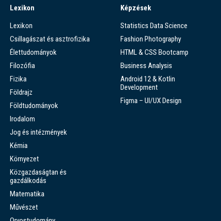
Lexikon
Képzések
Lexikon
Statistics Data Science
Csillagászat és asztrofizika
Fashion Photography
Élettudományok
HTML & CSS Bootcamp
Filozófia
Business Analysis
Fizika
Android 12 & Kotlin
Development
Földrajz
Figma – UI/UX Design
Földtudományok
Irodalom
Jog és intézmények
Kémia
Környezet
Közgazdaságtan és
gazdálkodás
Matematika
Művészet
Orvostudomány