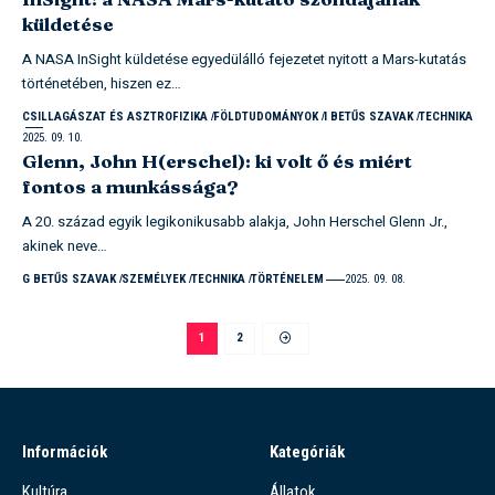
küldetése
A NASA InSight küldetése egyedülálló fejezetet nyitott a Mars-kutatás
történetében, hiszen ez…
CSILLAGÁSZAT ÉS ASZTROFIZIKA
FÖLDTUDOMÁNYOK
I BETŰS SZAVAK
TECHNIKA
2025. 09. 10.
Glenn, John H(erschel): ki volt ő és miért
fontos a munkássága?
A 20. század egyik legikonikusabb alakja, John Herschel Glenn Jr.,
akinek neve…
G BETŰS SZAVAK
SZEMÉLYEK
TECHNIKA
TÖRTÉNELEM
2025. 09. 08.
1
2
Információk
Kategóriák
Kultúra
Állatok