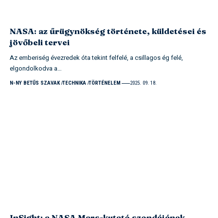
NASA: az űrügynökség története, küldetései és
jövőbeli tervei
Az emberiség évezredek óta tekint felfelé, a csillagos ég felé,
elgondolkodva a…
N-NY BETŰS SZAVAK
TECHNIKA
TÖRTÉNELEM
2025. 09. 18.
InSight: a NASA Mars-kutató szondájának