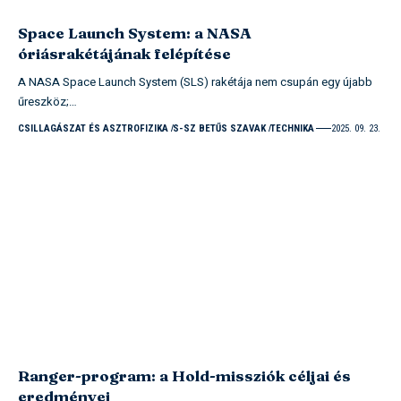
Space Launch System: a NASA
óriásrakétájának felépítése
A NASA Space Launch System (SLS) rakétája nem csupán egy újabb
űreszköz;…
CSILLAGÁSZAT ÉS ASZTROFIZIKA
S-SZ BETŰS SZAVAK
TECHNIKA
2025. 09. 23.
Ranger-program: a Hold-missziók céljai és
eredményei