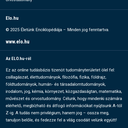
Elo.hu
© 2025 Életünk Enciklopédiája – Minden jog fenntartva.
www.elo.hu
Az ELO.hu-ról
Ez az online tudásbázis tizenöt tudományterületet ölel fel:
csillagászat, élettudományok, filozófia, fizika, földrajz,
földtudományok, humán- és társadalomtudományok,
irodalom, jog, kémia, környezet, közgazdaságtan, matematika,
művészet és orvostudomány. Célunk, hogy mindenki számára
elérhető, megbízható és átfogó információkat nyújtsunk A-tól
Z-ig. A tudás nem privilégium, hanem jog – ossza meg,
tanuljon belőle, és fedezze fel a világ csodáit velünk együtt!