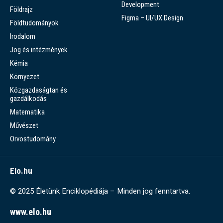
Development
Földrajz
Figma – UI/UX Design
Földtudományok
Irodalom
Jog és intézmények
Kémia
Környezet
Közgazdaságtan és
gazdálkodás
Matematika
Művészet
Orvostudomány
Elo.hu
© 2025 Életünk Enciklopédiája – Minden jog fenntartva.
www.elo.hu