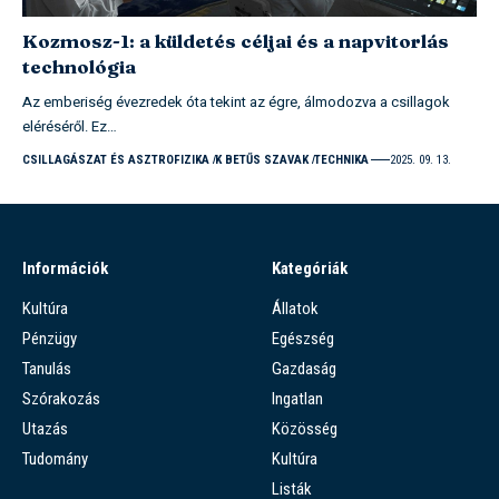
Kozmosz-1: a küldetés céljai és a napvitorlás
technológia
Az emberiség évezredek óta tekint az égre, álmodozva a csillagok
eléréséről. Ez…
CSILLAGÁSZAT ÉS ASZTROFIZIKA
K BETŰS SZAVAK
TECHNIKA
2025. 09. 13.
Információk
Kategóriák
Kultúra
Állatok
Pénzügy
Egészség
Tanulás
Gazdaság
Szórakozás
Ingatlan
Utazás
Közösség
Tudomány
Kultúra
Listák