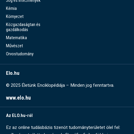
Jog és intézmények
Kémia
Környezet
Közgazdaságtan és
gazdálkodás
Matematika
Művészet
Orvostudomány
Elo.hu
© 2025 Életünk Enciklopédiája – Minden jog fenntartva.
www.elo.hu
Az ELO.hu-ról
Ez az online tudásbázis tizenöt tudományterületet ölel fel: