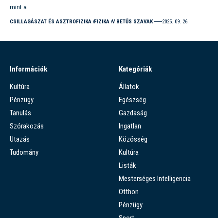
mint a…
CSILLAGÁSZAT ÉS ASZTROFIZIKA
FIZIKA
V BETŰS SZAVAK
2025. 09. 26.
Információk
Kategóriák
Kultúra
Állatok
Pénzügy
Egészség
Tanulás
Gazdaság
Szórakozás
Ingatlan
Utazás
Közösség
Tudomány
Kultúra
Listák
Mesterséges Intelligencia
Otthon
Pénzügy
Sport