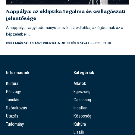
Nappálya: az ekliptika fogalma és csillagászati
jelentősége
A nappálya, vagy tudományos nevén az ekliptika, az égboltnak az a
képzeletbeli…
CSILLAGÁSZAT ÉS ASZTROFIZIKA
N-NY BETŰS SZAVAK
2025. 09. 18.
Információk
Kategóriák
Kultúra
Állatok
Pénzügy
Egészség
Tanulás
Gazdaság
Szórakozás
Ingatlan
Utazás
Közösség
Tudomány
Kultúra
Listák