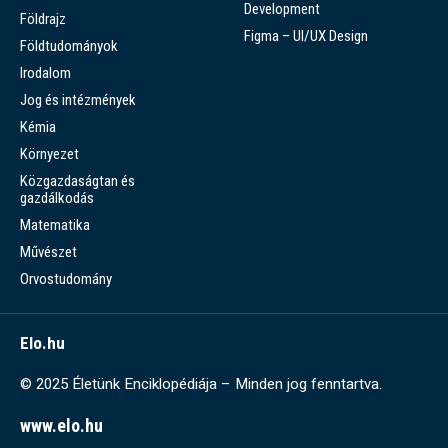
Development
Földrajz
Figma – UI/UX Design
Földtudományok
Irodalom
Jog és intézmények
Kémia
Környezet
Közgazdaságtan és
gazdálkodás
Matematika
Művészet
Orvostudomány
Elo.hu
© 2025 Életünk Enciklopédiája – Minden jog fenntartva.
www.elo.hu