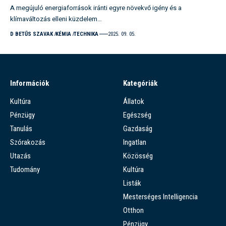
A megújuló energiaforrások iránti egyre növekvő igény és a
klímaváltozás elleni küzdelem…
D BETŰS SZAVAK
KÉMIA
TECHNIKA
2025. 09. 05.
Információk
Kategóriák
Kultúra
Állatok
Pénzügy
Egészség
Tanulás
Gazdaság
Szórakozás
Ingatlan
Utazás
Közösség
Tudomány
Kultúra
Listák
Mesterséges Intelligencia
Otthon
Pénzügy