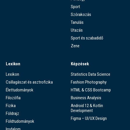
Sport
Szórakozás
Tanulás
Utazás
Sport és szabadidő
Zene
Lexikon
Képzések
Lexikon
Statistics Data Science
Csillagászat és asztrofizika
Fashion Photography
Élettudományok
HTML & CSS Bootcamp
Filozófia
Business Analysis
Fizika
Android 12 & Kotlin
Development
Földrajz
Figma – UI/UX Design
Földtudományok
Irodalom