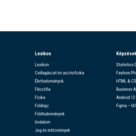
Lexikon
Képzése
Lexikon
Statistics
Csillagászat és asztrofizika
Fashion P
Élettudományok
HTML & C
Filozófia
Business A
Fizika
Android 12
Földrajz
Figma – UI
Földtudományok
Irodalom
Jog és intézmények