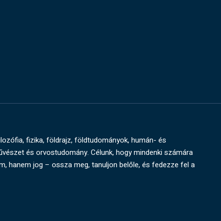
ilozófia, fizika, földrajz, földtudományok, humán- és
művészet és orvostudomány. Célunk, hogy mindenki számára
um, hanem jog – ossza meg, tanuljon belőle, és fedezze fel a