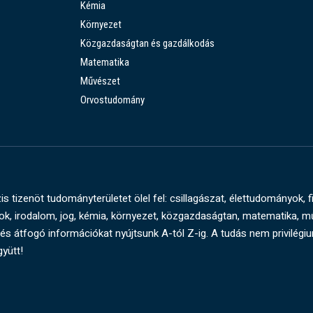
Kémia
Környezet
Közgazdaságtan és gazdálkodás
Matematika
Művészet
Orvostudomány
s tizenöt tudományterületet ölel fel: csillagászat, élettudományok, f
, irodalom, jog, kémia, környezet, közgazdaságtan, matematika, 
és átfogó információkat nyújtsunk A-tól Z-ig. A tudás nem privilégi
gyütt!