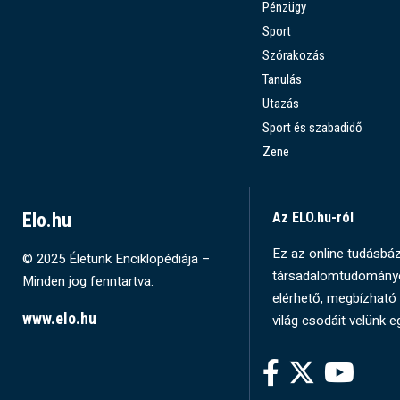
Pénzügy
Sport
Szórakozás
Tanulás
Utazás
Sport és szabadidő
Zene
Elo.hu
Az ELO.hu-ról
Ez az online tudásbázi
© 2025 Életünk Enciklopédiája –
társadalomtudományok
Minden jog fenntartva.
elérhető, megbízható 
www.elo.hu
világ csodáit velünk e