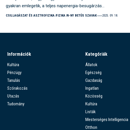
gyakran emlegetik, a teljes napenergia-besugárzás…
CSILLAGÁSZAT ÉS ASZTROFIZIKA
FIZIKA
N-NY BETŰS SZAVAK
2025. 09. 18.
Információk
Kategóriák
Kultúra
Állatok
Pénzügy
Egészség
Tanulás
Gazdaság
Szórakozás
Ingatlan
Utazás
Közösség
Tudomány
Kultúra
Listák
Mesterséges Intelligencia
Otthon