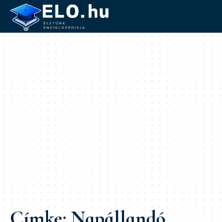
Címke:
Napállandó