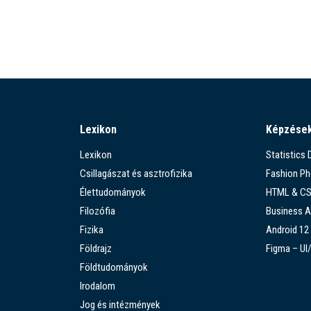
Lexikon
Képzése
Lexikon
Statistics
Csillagászat és asztrofizika
Fashion P
Élettudományok
HTML & C
Filozófia
Business A
Fizika
Android 12
Földrajz
Figma – UI
Földtudományok
Irodalom
Jog és intézmények