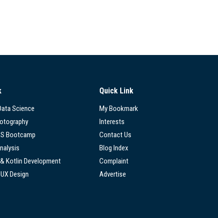
k
Quick Link
 Data Science
My Bookmark
hotography
Interests
SS Bootcamp
Contact Us
nalysis
Blog Index
 & Kotlin Development
Complaint
/UX Design
Advertise