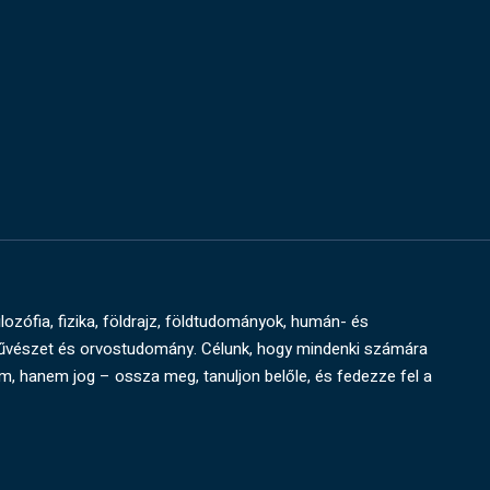
ilozófia, fizika, földrajz, földtudományok, humán- és
művészet és orvostudomány. Célunk, hogy mindenki számára
um, hanem jog – ossza meg, tanuljon belőle, és fedezze fel a