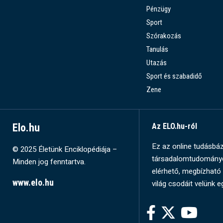
Pénzügy
Sport
Szórakozás
Tanulás
Utazás
Sport és szabadidő
Zene
Elo.hu
Az ELO.hu-ról
Ez az online tudásbázi
© 2025 Életünk Enciklopédiája –
társadalomtudományok
Minden jog fenntartva.
elérhető, megbízható 
www.elo.hu
világ csodáit velünk e