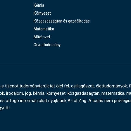
Kémia
Környezet
Közgazdaságtan és gazdálkodás
Matematika
Művészet
Orvostudomány
s tizenöt tudományterületet ölel fel: csillagászat, élettudományok, f
, irodalom, jog, kémia, környezet, közgazdaságtan, matematika, 
és átfogó információkat nyújtsunk A-tól Z-ig. A tudás nem privilégi
gyütt!