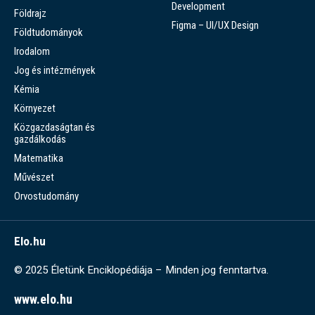
Development
Földrajz
Figma – UI/UX Design
Földtudományok
Irodalom
Jog és intézmények
Kémia
Környezet
Közgazdaságtan és
gazdálkodás
Matematika
Művészet
Orvostudomány
Elo.hu
© 2025 Életünk Enciklopédiája – Minden jog fenntartva.
www.elo.hu