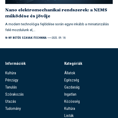
Nano elektromechanikai rendszerek: a NEMS
működése és jövője
A modern technológia fejlődése során egyre inkább a miniatürizálás
felé mozdulunk el,…
N-NY BETŰS SZAVAK
TECHNIKA
2025. 09. 18.
Információk
Kategóriák
Kultúra
Állatok
Pénzügy
Egészség
Tanulás
Gazdaság
Szórakozás
Ingatlan
Utazás
Közösség
Tudomány
Kultúra
Listák