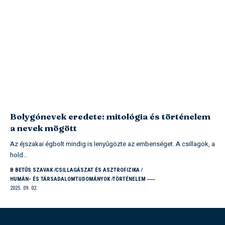
Bolygónevek eredete: mitológia és történelem
a nevek mögött
Az éjszakai égbolt mindig is lenyűgözte az emberiséget. A csillagok, a
hold…
B BETŰS SZAVAK
CSILLAGÁSZAT ÉS ASZTROFIZIKA
HUMÁN- ÉS TÁRSADALOMTUDOMÁNYOK
TÖRTÉNELEM
2025. 09. 02.