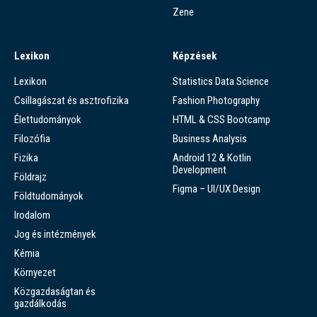
Zene
Lexikon
Képzések
Lexikon
Statistics Data Science
Csillagászat és asztrofizika
Fashion Photography
Élettudományok
HTML & CSS Bootcamp
Filozófia
Business Analysis
Fizika
Android 12 & Kotlin
Development
Földrajz
Figma – UI/UX Design
Földtudományok
Irodalom
Jog és intézmények
Kémia
Környezet
Közgazdaságtan és
gazdálkodás