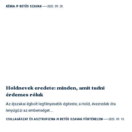
KÉMIA
P BETŰS SZAVAK
2025. 09. 20.
Holdnevek eredete: minden, amit tudni
érdemes róluk
Az éjszakai égbolt legfényesebb égiteste, a Hold, évezredek óta
lenyűgözi az emberiséget.…
CSILLAGÁSZAT ÉS ASZTROFIZIKA
H BETŰS SZAVAK
TÖRTÉNELEM
2025. 09. 10.