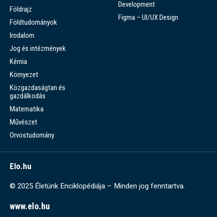
Development
Földrajz
Figma – UI/UX Design
Földtudományok
Irodalom
Jog és intézmények
Kémia
Környezet
Közgazdaságtan és
gazdálkodás
Matematika
Művészet
Orvostudomány
Elo.hu
© 2025 Életünk Enciklopédiája – Minden jog fenntartva.
www.elo.hu