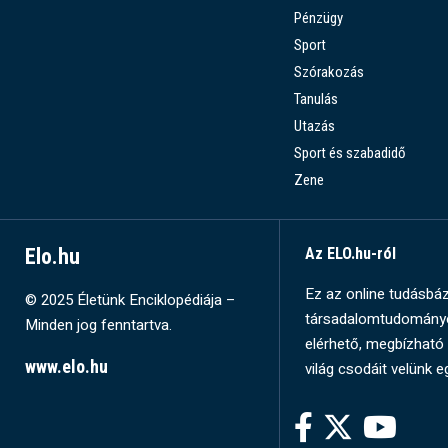
Pénzügy
Sport
Szórakozás
Tanulás
Utazás
Sport és szabadidő
Zene
Elo.hu
Az ELO.hu-ról
Ez az online tudásbázi
© 2025 Életünk Enciklopédiája –
társadalomtudományok
Minden jog fenntartva.
elérhető, megbízható 
www.elo.hu
világ csodáit velünk e