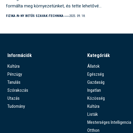
formálta meg környezetünket, és tette lehetővé…
FIZIKA
N-NY BETŰS SZAVAK
TECHNIKA
2025. 09. 18.
Információk
Kategóriák
Kultúra
Állatok
Pénzügy
Egészség
Tanulás
Gazdaság
Szórakozás
Ingatlan
Utazás
Közösség
Tudomány
Kultúra
Listák
Mesterséges Intelligencia
Otthon