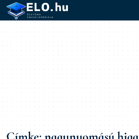
Címke:
nagynyomású hig