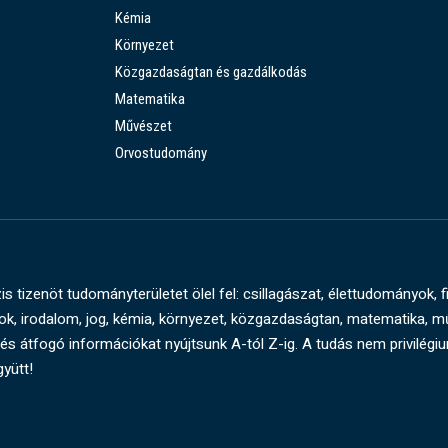
Kémia
Környezet
Közgazdaságtan és gazdálkodás
Matematika
Művészet
Orvostudomány
s tizenöt tudományterületet ölel fel: csillagászat, élettudományok, f
, irodalom, jog, kémia, környezet, közgazdaságtan, matematika, 
és átfogó információkat nyújtsunk A-tól Z-ig. A tudás nem privilégi
gyütt!