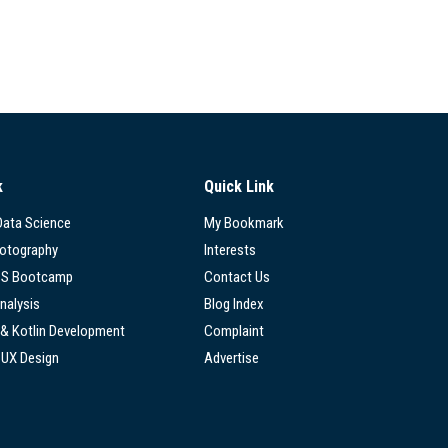
k
Quick Link
 Data Science
My Bookmark
hotography
Interests
SS Bootcamp
Contact Us
nalysis
Blog Index
 & Kotlin Development
Complaint
/UX Design
Advertise