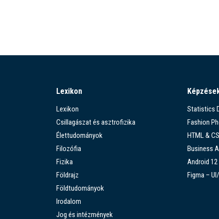
Lexikon
Képzése
Lexikon
Statistics
Csillagászat és asztrofizika
Fashion P
Élettudományok
HTML & C
Filozófia
Business A
Fizika
Android 12
Földrajz
Figma – UI
Földtudományok
Irodalom
Jog és intézmények