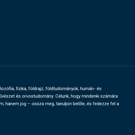
ilozófia, fizika, földrajz, földtudományok, humán- és
művészet és orvostudomány. Célunk, hogy mindenki számára
um, hanem jog – ossza meg, tanuljon belőle, és fedezze fel a