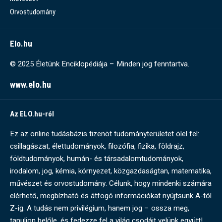
Orvostudomány
Elo.hu
© 2025 Életünk Enciklopédiája – Minden jog fenntartva.
www.elo.hu
Az ELO.hu-ról
Ez az online tudásbázis tizenöt tudományterületet ölel fel:
csillagászat, élettudományok, filozófia, fizika, földrajz,
földtudományok, humán- és társadalomtudományok,
irodalom, jog, kémia, környezet, közgazdaságtan, matematika,
művészet és orvostudomány. Célunk, hogy mindenki számára
elérhető, megbízható és átfogó információkat nyújtsunk A-tól
Z-ig. A tudás nem privilégium, hanem jog – ossza meg,
tanuljon belőle, és fedezze fel a világ csodáit velünk együtt!