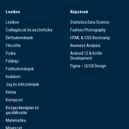
Lexikon
Képzések
Lexikon
Statistics Data Science
Csillagászat és asztrofizika
Fashion Photography
Élettudományok
HTML & CSS Bootcamp
Filozófia
Business Analysis
Fizika
Android 12 & Kotlin
Development
Földrajz
Figma – UI/UX Design
Földtudományok
Irodalom
Jog és intézmények
Kémia
Környezet
Közgazdaságtan és
gazdálkodás
Matematika
Művészet