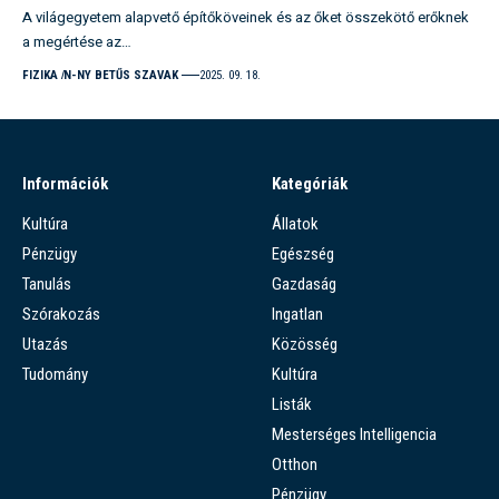
A világegyetem alapvető építőköveinek és az őket összekötő erőknek
a megértése az…
FIZIKA
N-NY BETŰS SZAVAK
2025. 09. 18.
Információk
Kategóriák
Kultúra
Állatok
Pénzügy
Egészség
Tanulás
Gazdaság
Szórakozás
Ingatlan
Utazás
Közösség
Tudomány
Kultúra
Listák
Mesterséges Intelligencia
Otthon
Pénzügy