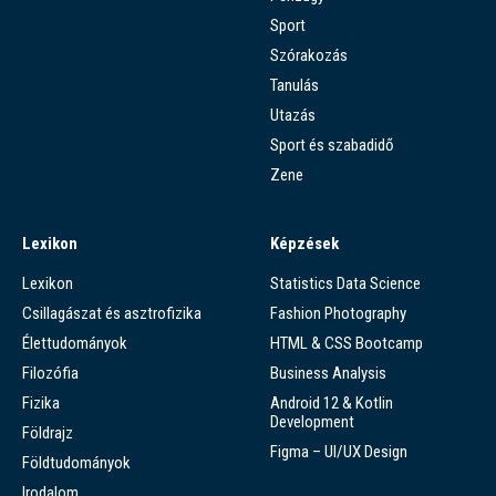
Sport
Szórakozás
Tanulás
Utazás
Sport és szabadidő
Zene
Lexikon
Képzések
Lexikon
Statistics Data Science
Csillagászat és asztrofizika
Fashion Photography
Élettudományok
HTML & CSS Bootcamp
Filozófia
Business Analysis
Fizika
Android 12 & Kotlin
Development
Földrajz
Figma – UI/UX Design
Földtudományok
Irodalom