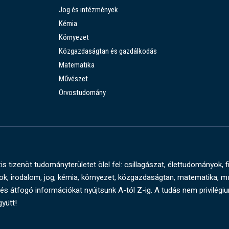
Jog és intézmények
Kémia
Környezet
Közgazdaságtan és gazdálkodás
Matematika
Művészet
Orvostudomány
s tizenöt tudományterületet ölel fel: csillagászat, élettudományok, f
, irodalom, jog, kémia, környezet, közgazdaságtan, matematika, 
és átfogó információkat nyújtsunk A-tól Z-ig. A tudás nem privilégi
gyütt!