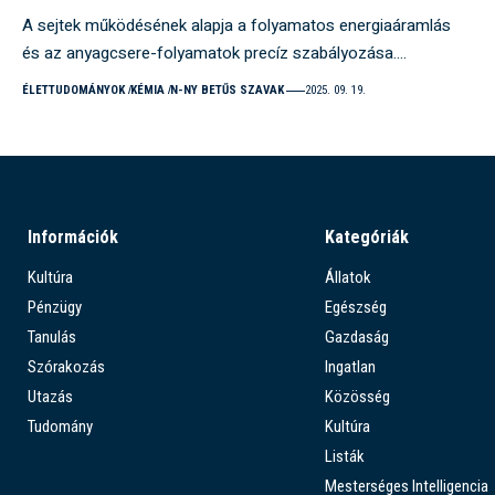
A sejtek működésének alapja a folyamatos energiaáramlás
és az anyagcsere-folyamatok precíz szabályozása.…
ÉLETTUDOMÁNYOK
KÉMIA
N-NY BETŰS SZAVAK
2025. 09. 19.
Információk
Kategóriák
Kultúra
Állatok
Pénzügy
Egészség
Tanulás
Gazdaság
Szórakozás
Ingatlan
Utazás
Közösség
Tudomány
Kultúra
Listák
Mesterséges Intelligencia