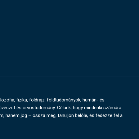
ilozófia, fizika, földrajz, földtudományok, humán- és
művészet és orvostudomány. Célunk, hogy mindenki számára
um, hanem jog – ossza meg, tanuljon belőle, és fedezze fel a