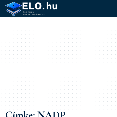
Címke:
NADP