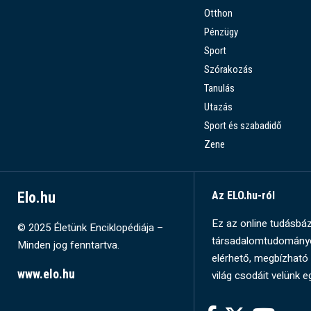
Otthon
Pénzügy
Sport
Szórakozás
Tanulás
Utazás
Sport és szabadidő
Zene
Elo.hu
Az ELO.hu-ról
Ez az online tudásbázi
© 2025 Életünk Enciklopédiája –
társadalomtudományok
Minden jog fenntartva.
elérhető, megbízható 
www.elo.hu
világ csodáit velünk e