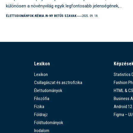
különösen a növényvilág egyik legfontosabb jelenségének,…
ÉLETTUDOMÁNYOK
KÉMIA
N-NY BETŰS SZAVAK
2025. 09. 18.
Lexikon
Képzése
Lexikon
Statistics
Csillagászat és asztrofizika
Fashion P
Élettudományok
HTML & C
Filozófia
Business A
Fizika
Android 12
Földrajz
Figma – UI
Földtudományok
Irodalom