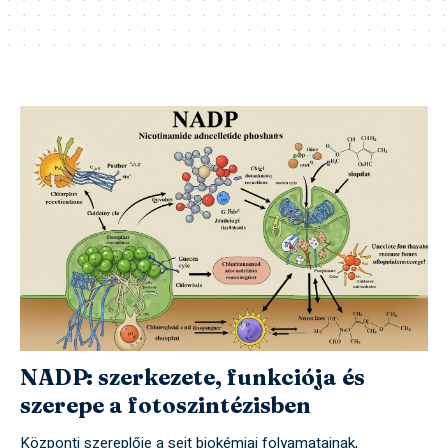
NADP: szerkezete, funkciója és
szerepe a fotoszintézisben
Központi szereplője a sejt biokémiai folyamatainak,