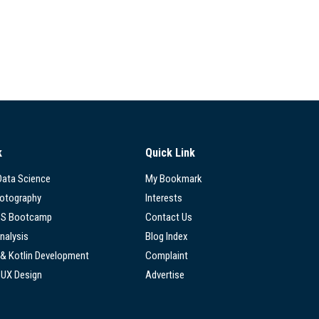
k
Quick Link
 Data Science
My Bookmark
hotography
Interests
SS Bootcamp
Contact Us
nalysis
Blog Index
 & Kotlin Development
Complaint
/UX Design
Advertise