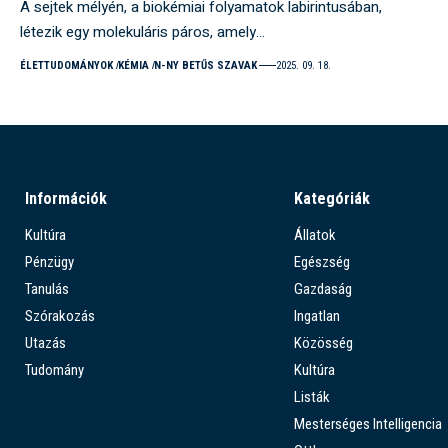
A sejtek mélyén, a biokémiai folyamatok labirintusában,
létezik egy molekuláris páros, amely…
ÉLETTUDOMÁNYOK
KÉMIA
N-NY BETŰS SZAVAK
2025. 09. 18.
Információk
Kategóriák
Kultúra
Állatok
Pénzügy
Egészség
Tanulás
Gazdaság
Szórakozás
Ingatlan
Utazás
Közösség
Tudomány
Kultúra
Listák
Mesterséges Intelligencia