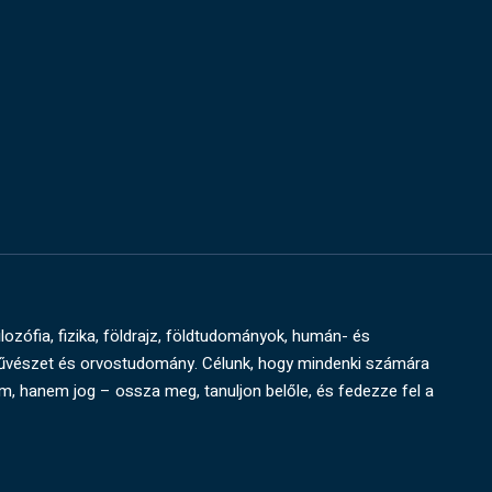
ilozófia, fizika, földrajz, földtudományok, humán- és
művészet és orvostudomány. Célunk, hogy mindenki számára
um, hanem jog – ossza meg, tanuljon belőle, és fedezze fel a