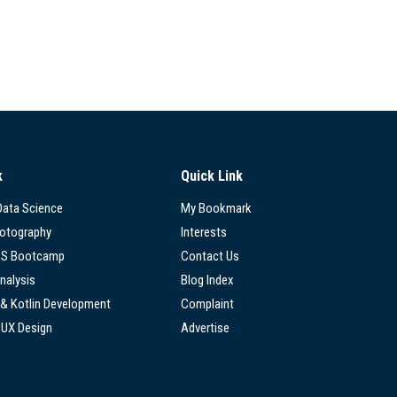
k
Quick Link
 Data Science
My Bookmark
hotography
Interests
SS Bootcamp
Contact Us
nalysis
Blog Index
 & Kotlin Development
Complaint
/UX Design
Advertise