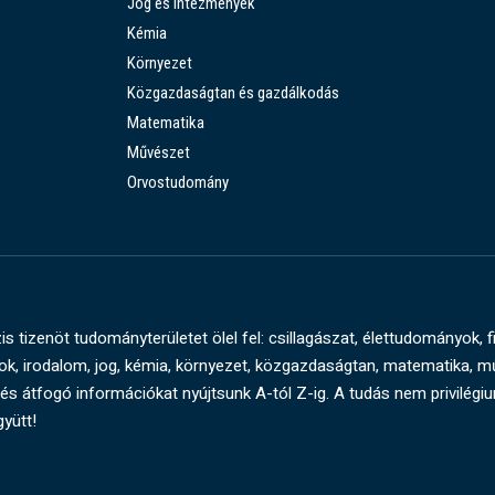
Jog és intézmények
Kémia
Környezet
Közgazdaságtan és gazdálkodás
Matematika
Művészet
Orvostudomány
s tizenöt tudományterületet ölel fel: csillagászat, élettudományok, f
, irodalom, jog, kémia, környezet, közgazdaságtan, matematika, 
és átfogó információkat nyújtsunk A-tól Z-ig. A tudás nem privilégi
gyütt!