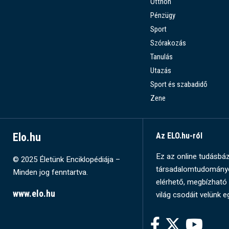
Otthon
Pénzügy
Sport
Szórakozás
Tanulás
Utazás
Sport és szabadidő
Zene
Elo.hu
Az ELO.hu-ról
Ez az online tudásbázi
© 2025 Életünk Enciklopédiája –
társadalomtudományok
Minden jog fenntartva.
elérhető, megbízható 
www.elo.hu
világ csodáit velünk e