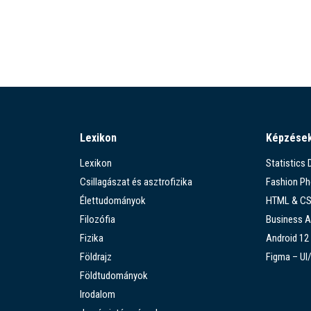
Lexikon
Képzése
Lexikon
Statistics
Csillagászat és asztrofizika
Fashion P
Élettudományok
HTML & C
Filozófia
Business A
Fizika
Android 12
Földrajz
Figma – UI
Földtudományok
Irodalom