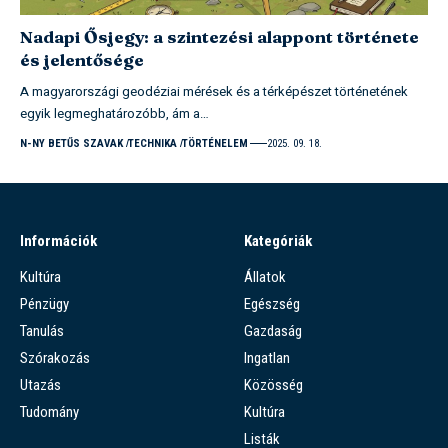
Nadapi Ősjegy: a szintezési alappont története
és jelentősége
A magyarországi geodéziai mérések és a térképészet történetének
egyik legmeghatározóbb, ám a…
N-NY BETŰS SZAVAK
TECHNIKA
TÖRTÉNELEM
2025. 09. 18.
Információk
Kategóriák
Kultúra
Állatok
Pénzügy
Egészség
Tanulás
Gazdaság
Szórakozás
Ingatlan
Utazás
Közösség
Tudomány
Kultúra
Listák