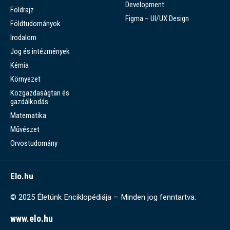
Development
Földrajz
Figma – UI/UX Design
Földtudományok
Irodalom
Jog és intézmények
Kémia
Környezet
Közgazdaságtan és
gazdálkodás
Matematika
Művészet
Orvostudomány
Elo.hu
© 2025 Életünk Enciklopédiája – Minden jog fenntartva.
www.elo.hu