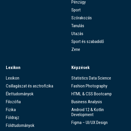
Pénzügy
Sport
Szórakozás
Tanulás
Utazás
Sport és szabadidő
Zene
Lexikon
Képzések
Lexikon
Statistics Data Science
Csillagászat és asztrofizika
Fashion Photography
Élettudományok
HTML & CSS Bootcamp
Filozófia
Business Analysis
Fizika
Android 12 & Kotlin
Development
Földrajz
Figma – UI/UX Design
Földtudományok