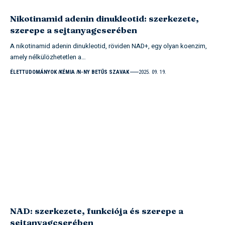
Nikotinamid adenin dinukleotid: szerkezete,
szerepe a sejtanyagcserében
A nikotinamid adenin dinukleotid, röviden NAD+, egy olyan koenzim,
amely nélkülözhetetlen a…
ÉLETTUDOMÁNYOK
KÉMIA
N-NY BETŰS SZAVAK
2025. 09. 19.
NAD: szerkezete, funkciója és szerepe a
sejtanyagcserében