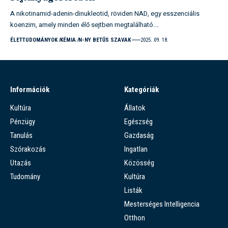
A nikotinamid-adenin-dinukleotid, röviden NAD, egy esszenciális
koenzim, amely minden élő sejtben megtalálható.…
ÉLETTUDOMÁNYOK
KÉMIA
N-NY BETŰS SZAVAK
2025. 09. 18.
Információk
Kategóriák
Kultúra
Állatok
Pénzügy
Egészség
Tanulás
Gazdaság
Szórakozás
Ingatlan
Utazás
Közösség
Tudomány
Kultúra
Listák
Mesterséges Intelligencia
Otthon