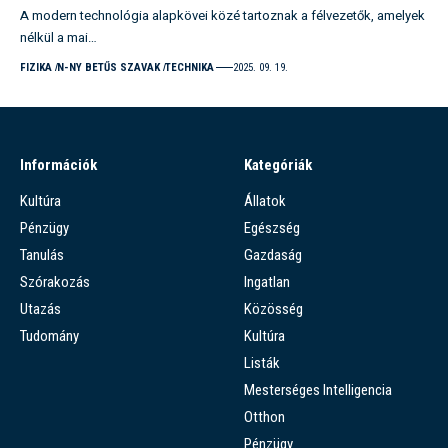
A modern technológia alapkövei közé tartoznak a félvezetők, amelyek
nélkül a mai…
FIZIKA
N-NY BETŰS SZAVAK
TECHNIKA
2025. 09. 19.
Információk
Kategóriák
Kultúra
Állatok
Pénzügy
Egészség
Tanulás
Gazdaság
Szórakozás
Ingatlan
Utazás
Közösség
Tudomány
Kultúra
Listák
Mesterséges Intelligencia
Otthon
Pénzügy