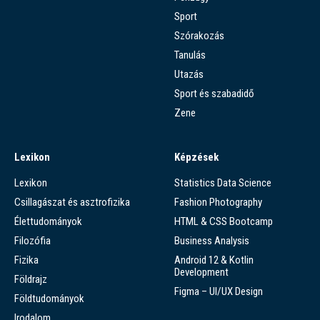
Sport
Szórakozás
Tanulás
Utazás
Sport és szabadidő
Zene
Lexikon
Képzések
Lexikon
Statistics Data Science
Csillagászat és asztrofizika
Fashion Photography
Élettudományok
HTML & CSS Bootcamp
Filozófia
Business Analysis
Fizika
Android 12 & Kotlin
Development
Földrajz
Figma – UI/UX Design
Földtudományok
Irodalom