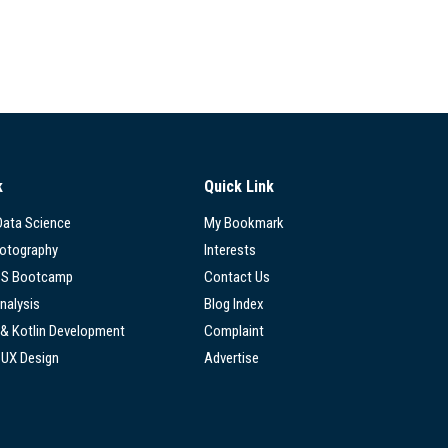
k
Quick Link
 Data Science
My Bookmark
hotography
Interests
SS Bootcamp
Contact Us
nalysis
Blog Index
 & Kotlin Development
Complaint
/UX Design
Advertise