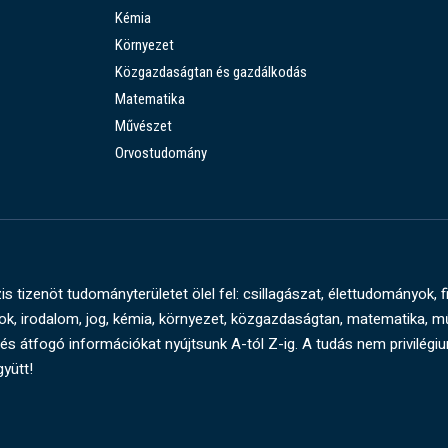
Kémia
Környezet
Közgazdaságtan és gazdálkodás
Matematika
Művészet
Orvostudomány
s tizenöt tudományterületet ölel fel: csillagászat, élettudományok, f
, irodalom, jog, kémia, környezet, közgazdaságtan, matematika, 
és átfogó információkat nyújtsunk A-tól Z-ig. A tudás nem privilégi
gyütt!