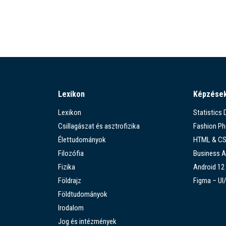
Lexikon
Képzése
Lexikon
Statistics
Csillagászat és asztrofizika
Fashion P
Élettudományok
HTML & C
Filozófia
Business A
Fizika
Android 12
Földrajz
Figma – UI
Földtudományok
Irodalom
Jog és intézmények