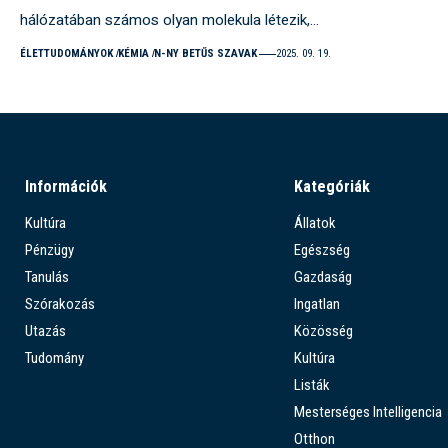
hálózatában számos olyan molekula létezik,…
ÉLETTUDOMÁNYOK
KÉMIA
N-NY BETŰS SZAVAK
2025. 09. 19.
Információk
Kategóriák
Kultúra
Állatok
Pénzügy
Egészség
Tanulás
Gazdaság
Szórakozás
Ingatlan
Utazás
Közösség
Tudomány
Kultúra
Listák
Mesterséges Intelligencia
Otthon