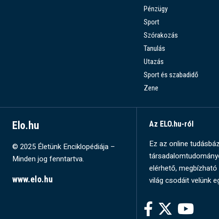
Pénzügy
Sport
Szórakozás
Tanulás
Utazás
Sport és szabadidő
Zene
Elo.hu
Az ELO.hu-ról
Ez az online tudásbázi
© 2025 Életünk Enciklopédiája –
társadalomtudományok
Minden jog fenntartva.
elérhető, megbízható 
www.elo.hu
világ csodáit velünk e