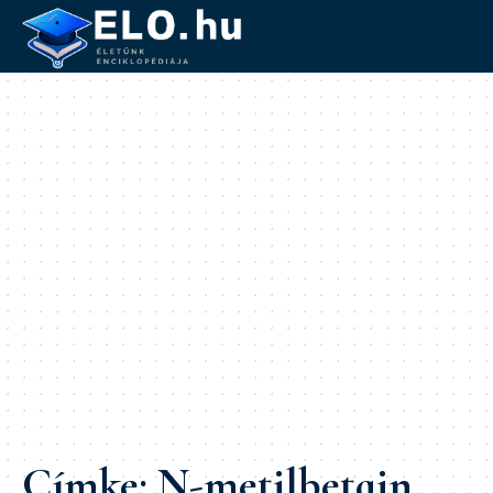
Címke:
N-metilbetain