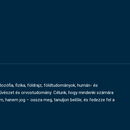
ilozófia, fizika, földrajz, földtudományok, humán- és
művészet és orvostudomány. Célunk, hogy mindenki számára
um, hanem jog – ossza meg, tanuljon belőle, és fedezze fel a