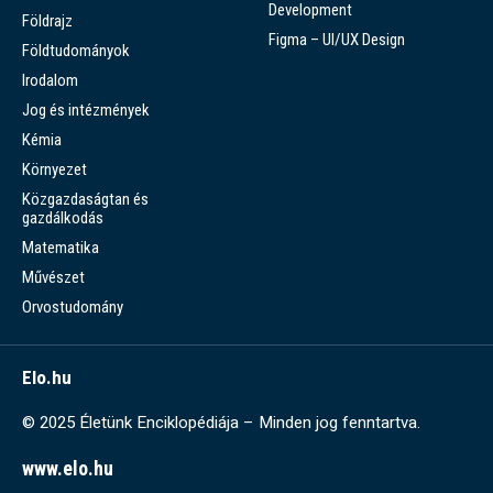
Development
Földrajz
Figma – UI/UX Design
Földtudományok
Irodalom
Jog és intézmények
Kémia
Környezet
Közgazdaságtan és
gazdálkodás
Matematika
Művészet
Orvostudomány
Elo.hu
© 2025 Életünk Enciklopédiája – Minden jog fenntartva.
www.elo.hu