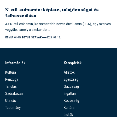
N-etil-etánamin: képlete, tulajdonságai és
felhasználása
Az N-etil-etánamin, közismertebb nevén dietil-amin (DEA), egy szerves
vegyület, amely a szekunder…
KÉMIA
N-NY BETŰS SZAVAK
2025. 09. 18.
Információk
Kategóriák
Kultúra
Állatok
Pénzügy
Egészség
Tanulás
Gazdaság
Szórakozás
Ingatlan
Utazás
Közösség
Tudomány
Kultúra
Listák