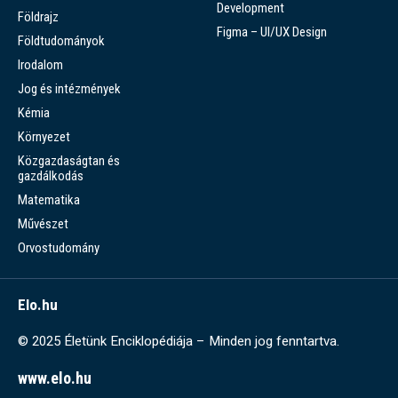
Development
Földrajz
Figma – UI/UX Design
Földtudományok
Irodalom
Jog és intézmények
Kémia
Környezet
Közgazdaságtan és
gazdálkodás
Matematika
Művészet
Orvostudomány
Elo.hu
© 2025 Életünk Enciklopédiája – Minden jog fenntartva.
www.elo.hu