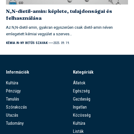
N,N-dietil-amin: képlete, tulajdonságai és
felhasználása
Az N,N-dietil-amin, gyakran egyszerűen csak dietil-amin néven
emlegetett kémiai vegyület a szerves…
KÉMIA
N-NY BETŰS SZAVAK
2025. 09. 19.
Információk
Kategóriák
Kultúra
Állatok
Pénzügy
Egészség
Tanulás
Gazdaság
Szórakozás
Ingatlan
Utazás
Közösség
Tudomány
Kultúra
Listák