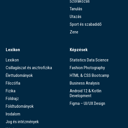
Szórakozás
Tanulás
Utazás
Sport és szabadidő
Zene
Lexikon
Képzések
Lexikon
Statistics Data Science
Csillagászat és asztrofizika
Fashion Photography
Élettudományok
HTML & CSS Bootcamp
Filozófia
Business Analysis
Fizika
Android 12 & Kotlin
Development
Földrajz
Figma – UI/UX Design
Földtudományok
Irodalom
Jog és intézmények