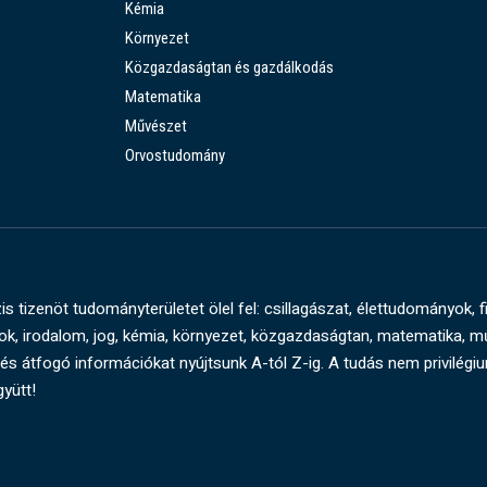
Kémia
Környezet
Közgazdaságtan és gazdálkodás
Matematika
Művészet
Orvostudomány
s tizenöt tudományterületet ölel fel: csillagászat, élettudományok, f
, irodalom, jog, kémia, környezet, közgazdaságtan, matematika, 
és átfogó információkat nyújtsunk A-tól Z-ig. A tudás nem privilégi
gyütt!