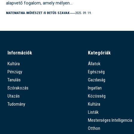
alapvető fogalom, amely mélyen…
MATEMATIKA
MŰVÉSZET
O BETŰS SZAVAK
2025. 09. 19.
Információk
Kategóriák
Kultúra
Állatok
Pénzügy
Egészség
Tanulás
Gazdaság
Szórakozás
Ingatlan
Utazás
Közösség
Tudomány
Kultúra
Listák
Mesterséges Intelligencia
Otthon