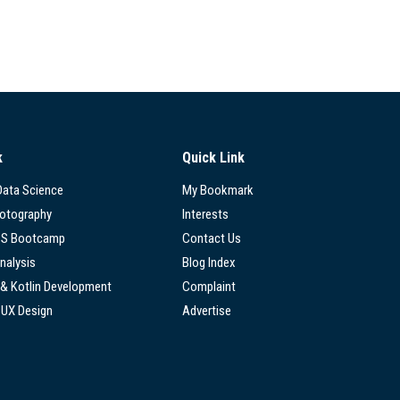
k
Quick Link
 Data Science
My Bookmark
hotography
Interests
SS Bootcamp
Contact Us
nalysis
Blog Index
 & Kotlin Development
Complaint
/UX Design
Advertise