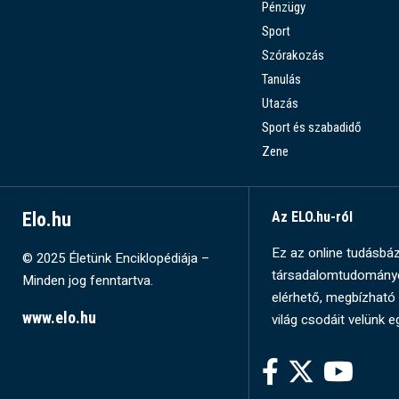
Pénzügy
Sport
Szórakozás
Tanulás
Utazás
Sport és szabadidő
Zene
Elo.hu
Az ELO.hu-ról
Ez az online tudásbázi
© 2025 Életünk Enciklopédiája –
társadalomtudományok
Minden jog fenntartva.
elérhető, megbízható 
www.elo.hu
világ csodáit velünk e