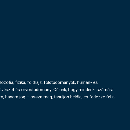
ilozófia, fizika, földrajz, földtudományok, humán- és
művészet és orvostudomány. Célunk, hogy mindenki számára
um, hanem jog – ossza meg, tanuljon belőle, és fedezze fel a