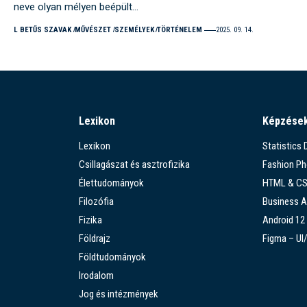
neve olyan mélyen beépült…
L BETŰS SZAVAK
MŰVÉSZET
SZEMÉLYEK
TÖRTÉNELEM
2025. 09. 14.
Lexikon
Képzése
Lexikon
Statistics
Csillagászat és asztrofizika
Fashion P
Élettudományok
HTML & C
Filozófia
Business A
Fizika
Android 12
Földrajz
Figma – UI
Földtudományok
Irodalom
Jog és intézmények