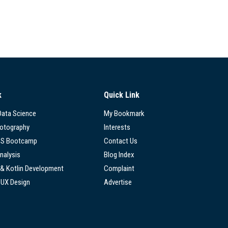
k
Quick Link
 Data Science
My Bookmark
hotography
Interests
SS Bootcamp
Contact Us
nalysis
Blog Index
 & Kotlin Development
Complaint
/UX Design
Advertise