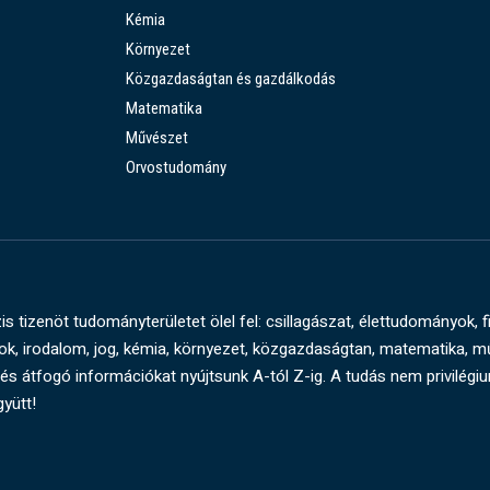
Kémia
Környezet
Közgazdaságtan és gazdálkodás
Matematika
Művészet
Orvostudomány
s tizenöt tudományterületet ölel fel: csillagászat, élettudományok, f
, irodalom, jog, kémia, környezet, közgazdaságtan, matematika, 
és átfogó információkat nyújtsunk A-tól Z-ig. A tudás nem privilégi
gyütt!