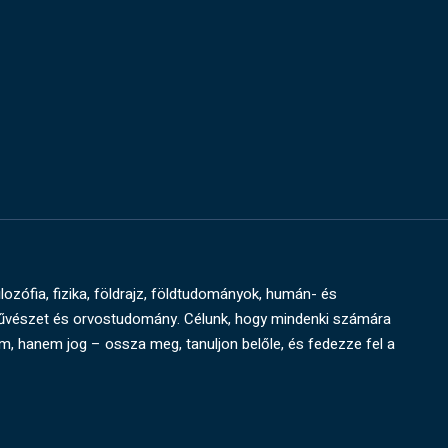
ilozófia, fizika, földrajz, földtudományok, humán- és
művészet és orvostudomány. Célunk, hogy mindenki számára
um, hanem jog – ossza meg, tanuljon belőle, és fedezze fel a