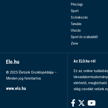
Pénzügy
Sport
Szórakozás
Tanulás
Utazás
Sport és szabadidő
Zene
Elo.hu
Az ELO.hu-ról
Ez az online tudásbázi
© 2025 Életünk Enciklopédiája –
társadalomtudományok
Minden jog fenntartva.
elérhető, megbízható 
www.elo.hu
világ csodáit velünk e