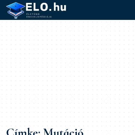
Címke:
Mutáció