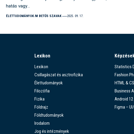
hatás vagy…
ÉLETTUDOMÁNYOK
M BETŰS SZAVAK
2025. 09. 17.
Lexikon
Képzése
Lexikon
Statistics
Csillagászat és asztrofizika
Fashion P
Élettudományok
HTML & C
Filozófia
Business A
Fizika
Android 12
Földrajz
Figma – UI
Földtudományok
Irodalom
Jog és intézmények