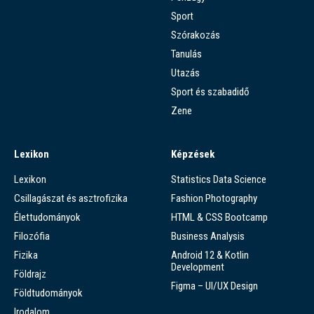
Sport
Szórakozás
Tanulás
Utazás
Sport és szabadidő
Zene
Lexikon
Képzések
Lexikon
Statistics Data Science
Csillagászat és asztrofizika
Fashion Photography
Élettudományok
HTML & CSS Bootcamp
Filozófia
Business Analysis
Fizika
Android 12 & Kotlin
Development
Földrajz
Figma – UI/UX Design
Földtudományok
Irodalom