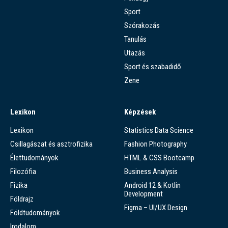
Sport
Szórakozás
Tanulás
Utazás
Sport és szabadidő
Zene
Lexikon
Képzések
Lexikon
Statistics Data Science
Csillagászat és asztrofizika
Fashion Photography
Élettudományok
HTML & CSS Bootcamp
Filozófia
Business Analysis
Fizika
Android 12 & Kotlin
Development
Földrajz
Figma – UI/UX Design
Földtudományok
Irodalom