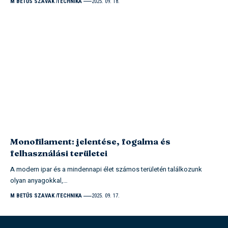
M BETŰS SZAVAK
TECHNIKA
2025. 09. 18.
Monofilament: jelentése, fogalma és
felhasználási területei
A modern ipar és a mindennapi élet számos területén találkozunk
olyan anyagokkal,…
M BETŰS SZAVAK
TECHNIKA
2025. 09. 17.