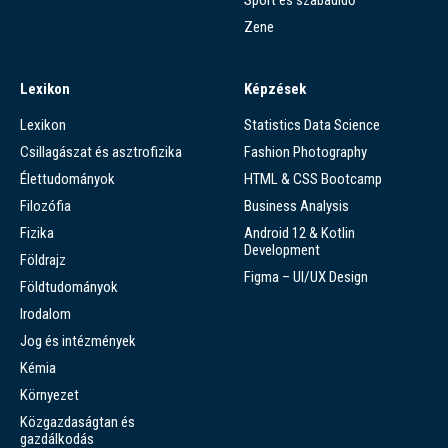
Sport és szabadidő
Zene
Lexikon
Képzések
Lexikon
Statistics Data Science
Csillagászat és asztrofizika
Fashion Photography
Élettudományok
HTML & CSS Bootcamp
Filozófia
Business Analysis
Fizika
Android 12 & Kotlin
Development
Földrajz
Figma – UI/UX Design
Földtudományok
Irodalom
Jog és intézmények
Kémia
Környezet
Közgazdaságtan és
gazdálkodás