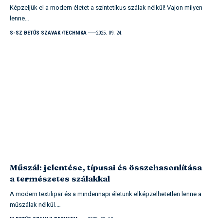
Képzeljük el a modern életet a szintetikus szálak nélkül! Vajon milyen
lenne…
S-SZ BETŰS SZAVAK
TECHNIKA
2025. 09. 24.
Műszál: jelentése, típusai és összehasonlítása
a természetes szálakkal
A modern textilipar és a mindennapi életünk elképzelhetetlen lenne a
műszálak nélkül.…