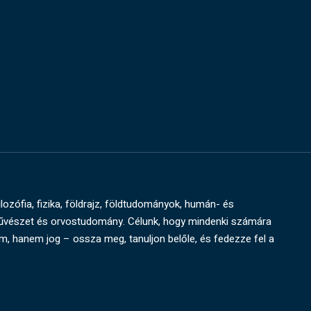
ilozófia, fizika, földrajz, földtudományok, humán- és
művészet és orvostudomány. Célunk, hogy mindenki számára
um, hanem jog – ossza meg, tanuljon belőle, és fedezze fel a