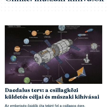
Daedalus terv: a csillagközi
küldetés céljai és műszaki kihívásai
Az emberiség ősidők óta tekint fel a csillagos égre,