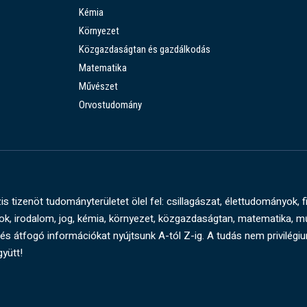
Kémia
Környezet
Közgazdaságtan és gazdálkodás
Matematika
Művészet
Orvostudomány
s tizenöt tudományterületet ölel fel: csillagászat, élettudományok, f
, irodalom, jog, kémia, környezet, közgazdaságtan, matematika, 
és átfogó információkat nyújtsunk A-tól Z-ig. A tudás nem privilégi
gyütt!