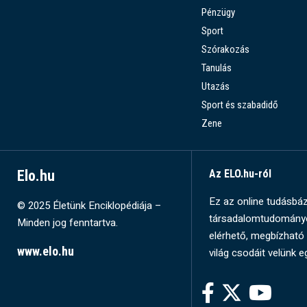
Pénzügy
Sport
Szórakozás
Tanulás
Utazás
Sport és szabadidő
Zene
Elo.hu
Az ELO.hu-ról
Ez az online tudásbázi
© 2025 Életünk Enciklopédiája –
társadalomtudományok
Minden jog fenntartva.
elérhető, megbízható 
www.elo.hu
világ csodáit velünk e