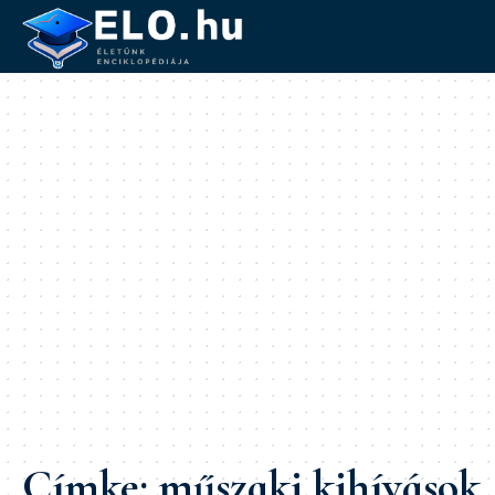
Címke:
műszaki kihívások