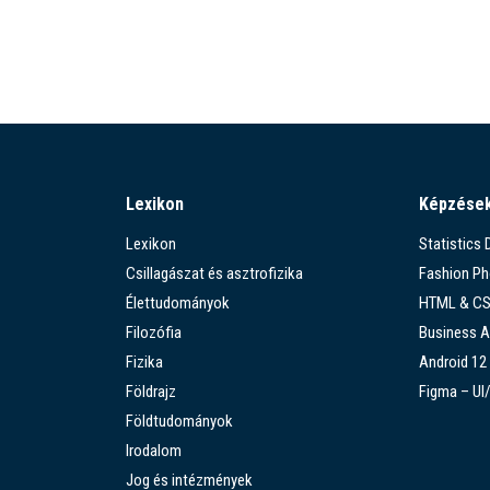
Lexikon
Képzése
Lexikon
Statistics
Csillagászat és asztrofizika
Fashion P
Élettudományok
HTML & C
Filozófia
Business A
Fizika
Android 12
Földrajz
Figma – UI
Földtudományok
Irodalom
Jog és intézmények