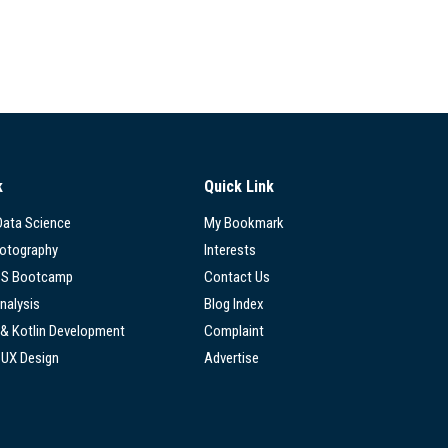
k
Quick Link
 Data Science
My Bookmark
hotography
Interests
SS Bootcamp
Contact Us
nalysis
Blog Index
 & Kotlin Development
Complaint
/UX Design
Advertise