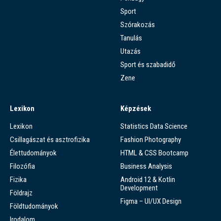
Sport
Szórakozás
Tanulás
Utazás
Sport és szabadidő
Zene
Lexikon
Képzések
Lexikon
Statistics Data Science
Csillagászat és asztrofizika
Fashion Photography
Élettudományok
HTML & CSS Bootcamp
Filozófia
Business Analysis
Fizika
Android 12 & Kotlin
Development
Földrajz
Figma – UI/UX Design
Földtudományok
Irodalom