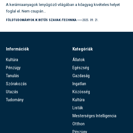
A kerámiaanyagok lenyűgöző világában a kőagyag kivételes helyet
foglal el. Nem csupán…
FÖLDTUDOMÁNYOK
K BETŰS SZAVAK
TECHNIKA
2025. 09. 21.
Információk
Kategóriák
Kultúra
Állatok
Pénzügy
Egészség
Tanulás
Gazdaság
Szórakozás
Ingatlan
Utazás
Közösség
Tudomány
Kultúra
Listák
Mesterséges Intelligencia
Otthon
Pénzügy