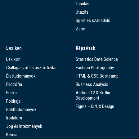
Tanulás
Utazás
Sport és szabadidő
Zene
Lexikon
Képzések
Lexikon
Statistics Data Science
Csillagászat és asztrofizika
Fashion Photography
Élettudományok
HTML & CSS Bootcamp
Filozófia
Business Analysis
Fizika
Android 12 & Kotlin
Development
Földrajz
Figma – UI/UX Design
Földtudományok
Irodalom
Jog és intézmények
Kémia