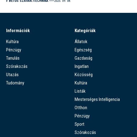
F BETŰS SZAVAK
TECHNIKA
2025. 09. 08.
Információk
Kategóriák
Kultúra
Állatok
Pénzügy
Egészség
Tanulás
Gazdaság
Szórakozás
Ingatlan
Utazás
Közösség
Tudomány
Kultúra
Listák
Mesterséges Intelligencia
Otthon
Pénzügy
Sport
Szórakozás