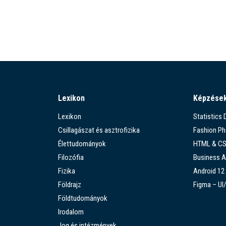
Lexikon
Képzése
Lexikon
Statistics
Csillagászat és asztrofizika
Fashion P
Élettudományok
HTML & C
Filozófia
Business A
Fizika
Android 12
Földrajz
Figma – UI
Földtudományok
Irodalom
Jog és intézmények