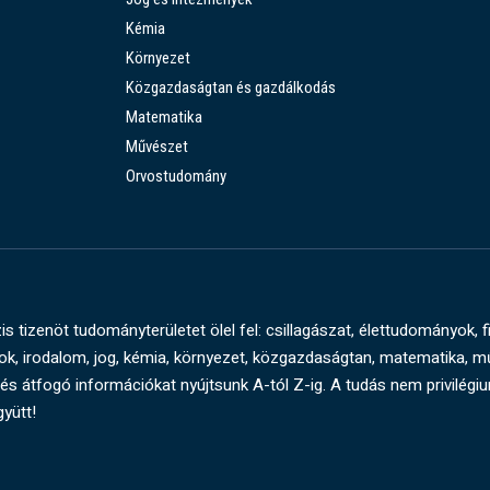
Kémia
Környezet
Közgazdaságtan és gazdálkodás
Matematika
Művészet
Orvostudomány
s tizenöt tudományterületet ölel fel: csillagászat, élettudományok, f
, irodalom, jog, kémia, környezet, közgazdaságtan, matematika, 
és átfogó információkat nyújtsunk A-tól Z-ig. A tudás nem privilégi
gyütt!