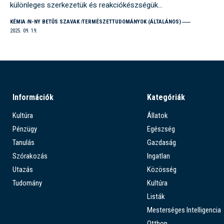
különleges szerkezetük és reakciókészségük…
KÉMIA
N-NY BETŰS SZAVAK
TERMÉSZETTUDOMÁNYOK (ÁLTALÁNOS)
2025. 09. 19.
Információk
Kategóriák
Kultúra
Állatok
Pénzügy
Egészség
Tanulás
Gazdaság
Szórakozás
Ingatlan
Utazás
Közösség
Tudomány
Kultúra
Listák
Mesterséges Intelligencia
Otthon