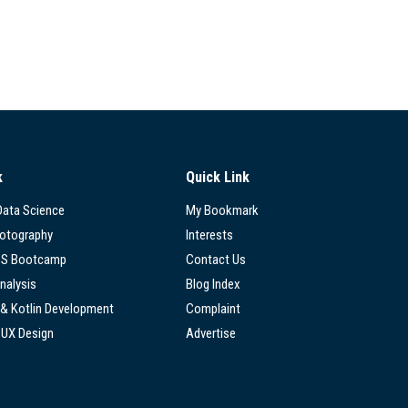
k
Quick Link
 Data Science
My Bookmark
hotography
Interests
SS Bootcamp
Contact Us
nalysis
Blog Index
 & Kotlin Development
Complaint
/UX Design
Advertise