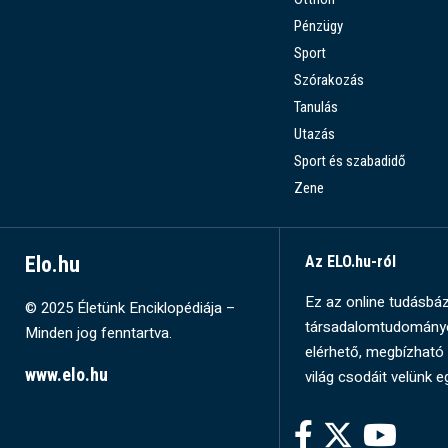
Pénzügy
Sport
Szórakozás
Tanulás
Utazás
Sport és szabadidő
Zene
Elo.hu
Az ELO.hu-ról
Ez az online tudásbázi
© 2025 Életünk Enciklopédiája –
társadalomtudományok
Minden jog fenntartva.
elérhető, megbízható 
www.elo.hu
világ csodáit velünk e