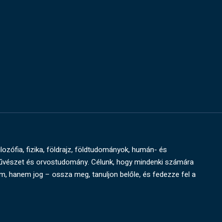
ilozófia, fizika, földrajz, földtudományok, humán- és
művészet és orvostudomány. Célunk, hogy mindenki számára
um, hanem jog – ossza meg, tanuljon belőle, és fedezze fel a