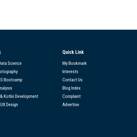
k
Quick Link
 Data Science
My Bookmark
hotography
Interests
SS Bootcamp
Contact Us
nalysis
Blog Index
 & Kotlin Development
Complaint
/UX Design
Advertise