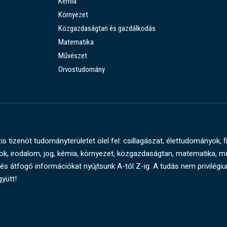
Kémia
Környezet
Közgazdaságtan és gazdálkodás
Matematika
Művészet
Orvostudomány
s tizenöt tudományterületet ölel fel: csillagászat, élettudományok, f
, irodalom, jog, kémia, környezet, közgazdaságtan, matematika, 
és átfogó információkat nyújtsunk A-tól Z-ig. A tudás nem privilégi
gyütt!