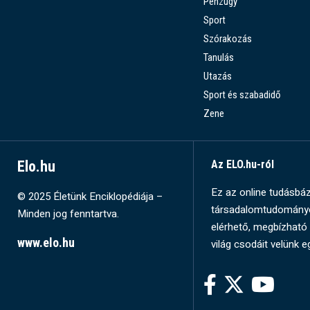
Pénzügy
Sport
Szórakozás
Tanulás
Utazás
Sport és szabadidő
Zene
Elo.hu
Az ELO.hu-ról
Ez az online tudásbázi
© 2025 Életünk Enciklopédiája –
társadalomtudományok
Minden jog fenntartva.
elérhető, megbízható 
www.elo.hu
világ csodáit velünk e