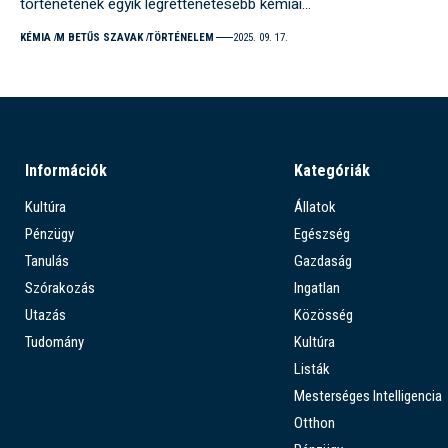
történetének egyik legrettenetesebb kémiai…
KÉMIA
M BETŰS SZAVAK
TÖRTÉNELEM
2025. 09. 17.
Információk
Kategóriák
Kultúra
Állatok
Pénzügy
Egészség
Tanulás
Gazdaság
Szórakozás
Ingatlan
Utazás
Közösség
Tudomány
Kultúra
Listák
Mesterséges Intelligencia
Otthon