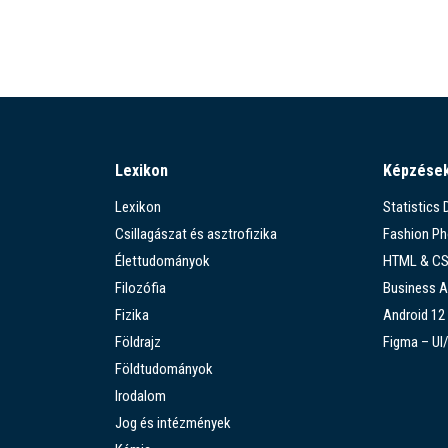
Lexikon
Képzése
Lexikon
Statistics
Csillagászat és asztrofizika
Fashion P
Élettudományok
HTML & C
Filozófia
Business A
Fizika
Android 12
Földrajz
Figma – UI
Földtudományok
Irodalom
Jog és intézmények