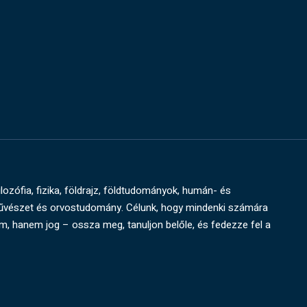
ilozófia, fizika, földrajz, földtudományok, humán- és
művészet és orvostudomány. Célunk, hogy mindenki számára
um, hanem jog – ossza meg, tanuljon belőle, és fedezze fel a