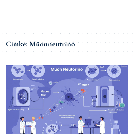
Címke:
Müonneutrínó