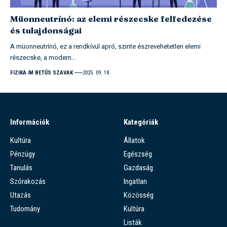
Müonneutrínó: az elemi részecske felfedezése
és tulajdonságai
A müonneutrínó, ez a rendkívül apró, szinte észrevehetetlen elemi
részecske, a modern…
FIZIKA
M BETŰS SZAVAK
2025. 09. 18.
Információk
Kategóriák
Kultúra
Állatok
Pénzügy
Egészség
Tanulás
Gazdaság
Szórakozás
Ingatlan
Utazás
Közösség
Tudomány
Kultúra
Listák