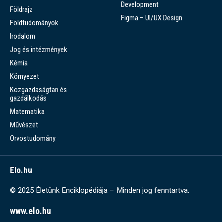
Development
Földrajz
Figma – UI/UX Design
Földtudományok
Irodalom
Jog és intézmények
Kémia
Környezet
Közgazdaságtan és
gazdálkodás
Matematika
Művészet
Orvostudomány
Elo.hu
© 2025 Életünk Enciklopédiája – Minden jog fenntartva.
www.elo.hu