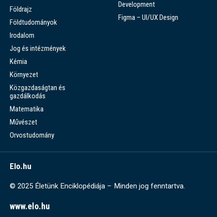
Development
Földrajz
Figma – UI/UX Design
Földtudományok
Irodalom
Jog és intézmények
Kémia
Környezet
Közgazdaságtan és
gazdálkodás
Matematika
Művészet
Orvostudomány
Elo.hu
© 2025 Életünk Enciklopédiája – Minden jog fenntartva.
www.elo.hu