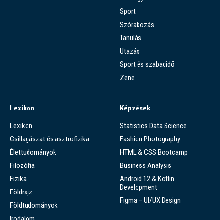
Sport
Szórakozás
Tanulás
Utazás
Sport és szabadidő
Zene
Lexikon
Képzések
Lexikon
Statistics Data Science
Csillagászat és asztrofizika
Fashion Photography
Élettudományok
HTML & CSS Bootcamp
Filozófia
Business Analysis
Fizika
Android 12 & Kotlin
Development
Földrajz
Figma – UI/UX Design
Földtudományok
Irodalom