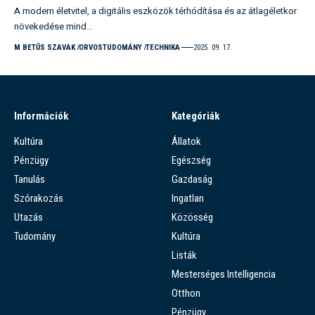
A modern életvitel, a digitális eszközök térhódítása és az átlagéletkor
növekedése mind…
M BETŰS SZAVAK
ORVOSTUDOMÁNY
TECHNIKA
2025. 09. 17.
Információk
Kategóriák
Kultúra
Állatok
Pénzügy
Egészség
Tanulás
Gazdaság
Szórakozás
Ingatlan
Utazás
Közösség
Tudomány
Kultúra
Listák
Mesterséges Intelligencia
Otthon
Pénzügy