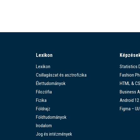
Lexikon
Képzése
Lexikon
Statistics
Csillagászat és asztrofizika
Fashion P
Élettudományok
HTML & C
Filozófia
Business A
Fizika
Android 12
Földrajz
Figma – UI
Földtudományok
Irodalom
Jog és intézmények