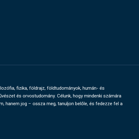
ilozófia, fizika, földrajz, földtudományok, humán- és
művészet és orvostudomány. Célunk, hogy mindenki számára
um, hanem jog – ossza meg, tanuljon belőle, és fedezze fel a