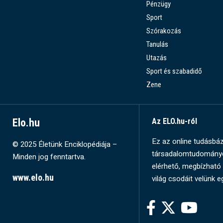
Pénzügy
Sport
Szórakozás
Tanulás
Utazás
Sport és szabadidő
Zene
Elo.hu
Az ELO.hu-ról
Ez az online tudásbázi
© 2025 Életünk Enciklopédiája –
társadalomtudományok
Minden jog fenntartva.
elérhető, megbízható 
www.elo.hu
világ csodáit velünk e