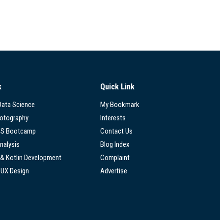
k
Quick Link
 Data Science
My Bookmark
hotography
Interests
SS Bootcamp
Contact Us
nalysis
Blog Index
 & Kotlin Development
Complaint
/UX Design
Advertise