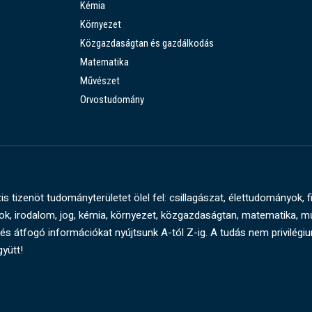
Kémia
Környezet
Közgazdaságtan és gazdálkodás
Matematika
Művészet
Orvostudomány
s tizenöt tudományterületet ölel fel: csillagászat, élettudományok, f
, irodalom, jog, kémia, környezet, közgazdaságtan, matematika, 
és átfogó információkat nyújtsunk A-tól Z-ig. A tudás nem privilégi
gyütt!