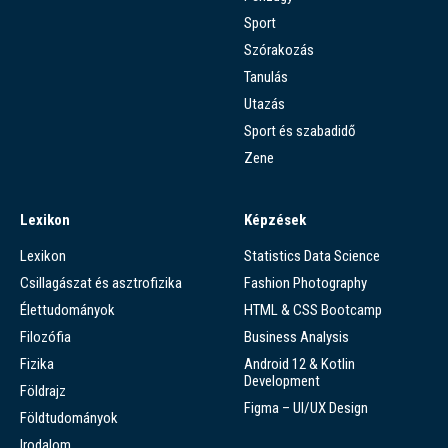
Sport
Szórakozás
Tanulás
Utazás
Sport és szabadidő
Zene
Lexikon
Képzések
Lexikon
Statistics Data Science
Csillagászat és asztrofizika
Fashion Photography
Élettudományok
HTML & CSS Bootcamp
Filozófia
Business Analysis
Fizika
Android 12 & Kotlin
Development
Földrajz
Figma – UI/UX Design
Földtudományok
Irodalom