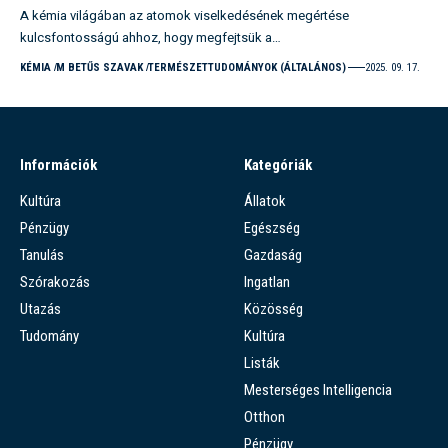
A kémia világában az atomok viselkedésének megértése
kulcsfontosságú ahhoz, hogy megfejtsük a…
KÉMIA
M BETŰS SZAVAK
TERMÉSZETTUDOMÁNYOK (ÁLTALÁNOS)
2025. 09. 17.
Információk
Kategóriák
Kultúra
Állatok
Pénzügy
Egészség
Tanulás
Gazdaság
Szórakozás
Ingatlan
Utazás
Közösség
Tudomány
Kultúra
Listák
Mesterséges Intelligencia
Otthon
Pénzügy