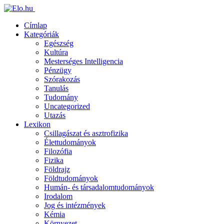
Címlap
Kategóriák
Egészség
Kultúra
Mesterséges Intelligencia
Pénzügy
Szórakozás
Tanulás
Tudomány
Uncategorized
Utazás
Lexikon
Csillagászat és asztrofizika
Élettudományok
Filozófia
Fizika
Földrajz
Földtudományok
Humán- és társadalomtudományok
Irodalom
Jog és intézmények
Kémia
Környezet