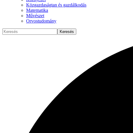
Közgazdaságtan és gazdálkodás
Matematika
Művészet
Orvostudomány