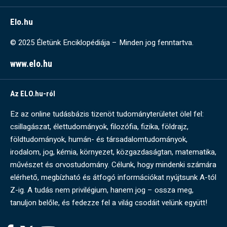
Elo.hu
© 2025 Életünk Enciklopédiája – Minden jog fenntartva.
www.elo.hu
Az ELO.hu-ról
Ez az online tudásbázis tizenöt tudományterületet ölel fel:
csillagászat, élettudományok, filozófia, fizika, földrajz,
földtudományok, humán- és társadalomtudományok,
irodalom, jog, kémia, környezet, közgazdaságtan, matematika,
művészet és orvostudomány. Célunk, hogy mindenki számára
elérhető, megbízható és átfogó információkat nyújtsunk A-tól
Z-ig. A tudás nem privilégium, hanem jog – ossza meg,
tanuljon belőle, és fedezze fel a világ csodáit velünk együtt!