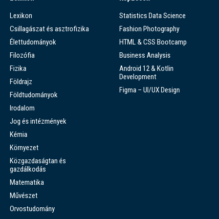
Lexikon
Statistics Data Science
Csillagászat és asztrofizika
Fashion Photography
Élettudományok
HTML & CSS Bootcamp
Filozófia
Business Analysis
Fizika
Android 12 & Kotlin
Development
Földrajz
Figma – UI/UX Design
Földtudományok
Irodalom
Jog és intézmények
Kémia
Környezet
Közgazdaságtan és
gazdálkodás
Matematika
Művészet
Orvostudomány