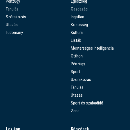
Pénzügy
Egészség
Tanulás
Gazdaság
Szórakozás
Ingatlan
Utazás
Közösség
Tudomány
Kultúra
Listák
Mesterséges Intelligencia
Otthon
Pénzügy
Sport
Szórakozás
Tanulás
Utazás
Sport és szabadidő
Zene
Lexikon
Képzések