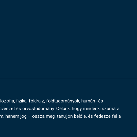
ilozófia, fizika, földrajz, földtudományok, humán- és
művészet és orvostudomány. Célunk, hogy mindenki számára
um, hanem jog – ossza meg, tanuljon belőle, és fedezze fel a