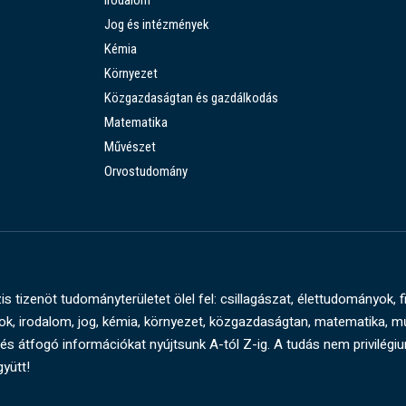
Irodalom
Jog és intézmények
Kémia
Környezet
Közgazdaságtan és gazdálkodás
Matematika
Művészet
Orvostudomány
s tizenöt tudományterületet ölel fel: csillagászat, élettudományok, f
, irodalom, jog, kémia, környezet, közgazdaságtan, matematika, 
és átfogó információkat nyújtsunk A-tól Z-ig. A tudás nem privilégi
gyütt!