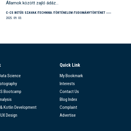
Államok között zajló ádáz…
C-CS BETŰS SZAVAK
TECHNIKA
TÖRTÉNELEM
TUDOMÁNYTÖRTÉNET
2025. 09. 03.
k
Quick Link
 Data Science
My Bookmark
hotography
Interests
SS Bootcamp
Contact Us
nalysis
Blog Index
 & Kotlin Development
Complaint
/UX Design
Advertise