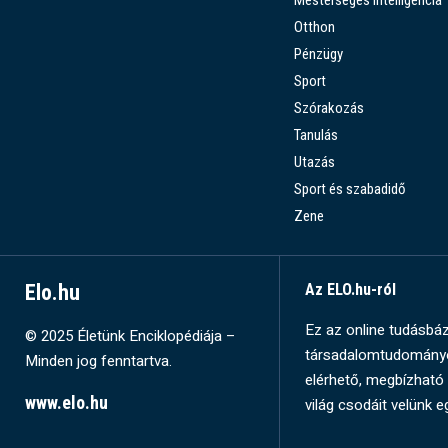
Mesterséges Intelligencia
Otthon
Pénzügy
Sport
Szórakozás
Tanulás
Utazás
Sport és szabadidő
Zene
Elo.hu
Az ELO.hu-ról
Ez az online tudásbázi
© 2025 Életünk Enciklopédiája –
társadalomtudományok
Minden jog fenntartva.
elérhető, megbízható 
www.elo.hu
világ csodáit velünk e