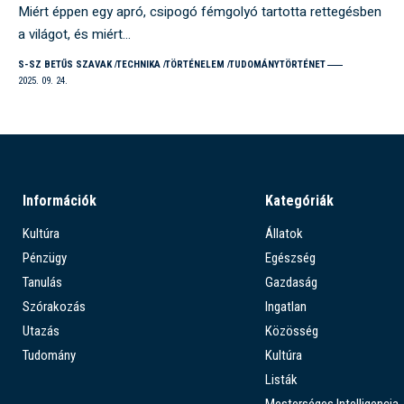
Miért éppen egy apró, csipogó fémgolyó tartotta rettegésben
a világot, és miért…
S-SZ BETŰS SZAVAK
TECHNIKA
TÖRTÉNELEM
TUDOMÁNYTÖRTÉNET
2025. 09. 24.
Információk
Kategóriák
Kultúra
Állatok
Pénzügy
Egészség
Tanulás
Gazdaság
Szórakozás
Ingatlan
Utazás
Közösség
Tudomány
Kultúra
Listák