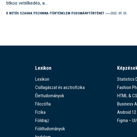
titkos vetélkedés, a…
D BETŰS SZAVAK
TECHNIKA
TÖRTÉNELEM
TUDOMÁNYTÖRTÉNET
2025. 09. 05.
Lexikon
Képzése
Lexikon
Statistics
Csillagászat és asztrofizika
Fashion P
Élettudományok
HTML & C
Filozófia
Business A
Fizika
Android 12
Földrajz
Figma – UI
Földtudományok